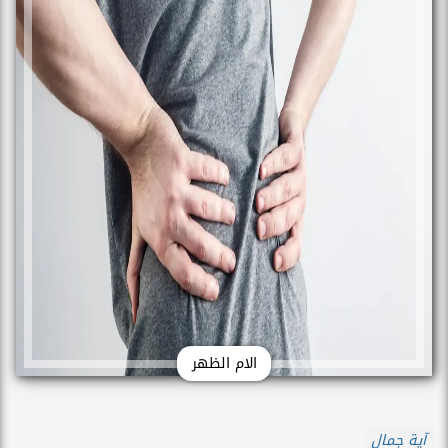
الام الظهر
آية جمال