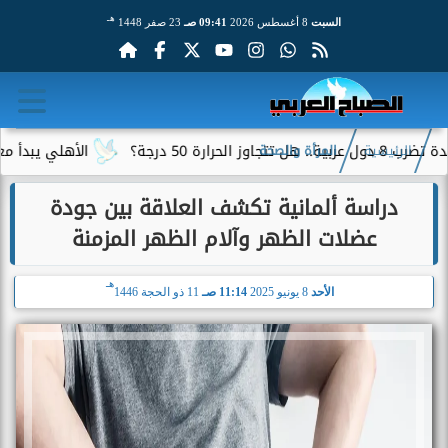
هـ
السبت
8 أغسطس 2026
09:41 صـ
23 صفر 1448
 50 درجة؟
الأهلي يبدأ معسكر إس
الرئيسية
المرأة والصحة
دراسة ألمانية تكشف العلاقة بين جودة
عضلات الظهر وآلام الظهر المزمنة
هـ
الأحد
8 يونيو 2025
11:14 صـ
11 ذو الحجة 1446