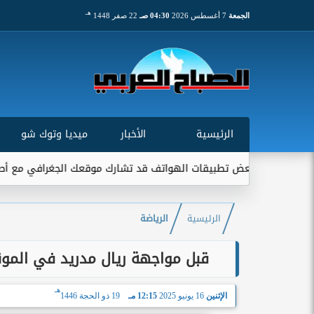
هـ
الجمعة
7 أغسطس 2026
04:30 صـ
22 صفر 1448
الرئيسية
الأخبار
ميديا وتوك شو
ني: بعض تطبيقات الهواتف قد تشارك موقعك الجغرافي مع أطراف خارجية
الرئيسية
الرياضة
قبل مواجهة ريال مدريد في الموند
هـ
الإثنين
16 يونيو 2025
12:15 مـ
19 ذو الحجة 1446