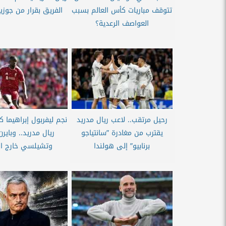
تتوقف مباريات كأس العالم بسبب
الفريق بقرار من جوزي
العواصف الرعدية؟
رحيل مرتقب.. لاعب ريال مدريد
نجم ليفربول إبراهيما كو
يقترب من مغادرة ”سانتياجو
ريال مدريد.. وبايرن
برنابيو” إلى هولندا
وتشيلسي خارج ا