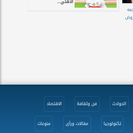
الأهلي...
مه
روض
الحوادث
فن وثقافة
الاقتصاد
تكنولوجيا
مقالات ورأى
منوعات