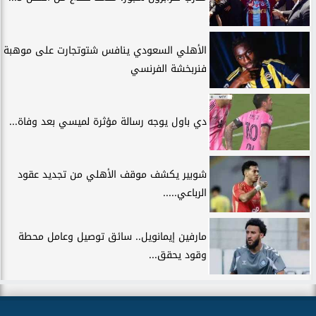
الأهلي السعودي ينافس شتوتجارت على موهبة
فنربخشة الفرنسي
دي باول يوجه رسالة مؤثرة لميسي بعد وفاة...
شوبير يكشف موقف الأهلي من تجديد عقود
الرباعي.....
مارفين إيمانويل.. سائق توصيل وعامل محطة
وقود يحقق...