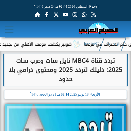
هـ
الأحد
9 أغسطس 2026
02:48 مـ
24 صفر 1448
لاحتراف في فرنسا
شوبير يكشف موقف الأهلي من تجديد عقود الرب
الرئيسية
تكنولوجيا
تردد قناة MBC4 نايل سات وعرب سات
2025: دليلك لتردد 2025 ومحتوى درامي بلا
حدود
هـ
الأربعاء
18 يونيو 2025
03:14 مـ
21 ذو الحجة 1446