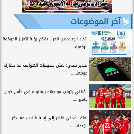
آخر الموضوعات
اتحاد الإعلاميين العرب يقدّم رؤية لتعزيز الحوكمة
الرقمية...
تحذير تقني: بعض تطبيقات الهواتف قد تشارك
موقعك...
الأهلي يترقب مواجهة برشلونة في كأس خوان
جامبر.....
بعثة الأهلي تغادر إلى إسبانيا لبدء معسكر
الإعداد.....