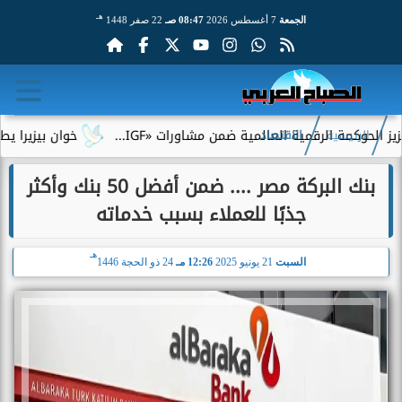
هـ
الجمعة
7 أغسطس 2026
08:47 صـ
22 صفر 1448
وكمة الرقمية العالمية ضمن مشاورات «IGF...
خوان بيزيرا يطلب الر
الرئيسية
الاقتصاد
بنك البركة مصر .... ضمن أفضل 50 بنك وأكثر
جذبًا للعملاء بسبب خدماته
هـ
السبت
21 يونيو 2025
12:26 مـ
24 ذو الحجة 1446