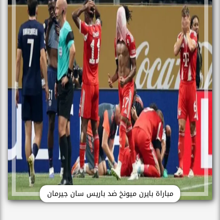
مباراة بايرن ميونخ ضد باريس سان جيرمان