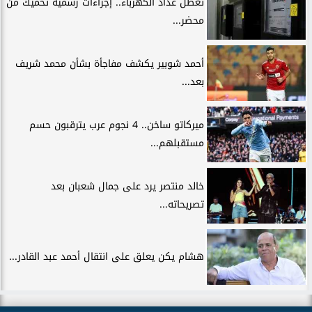
تعطل عداد الكهرباء.. إجراءات رسمية تحميك من
محضر...
أحمد شوبير يكشف مفاجأة بشأن محمد شريف
بعد...
ميركاتو ساخن.. 4 نجوم عرب يترقبون حسم
مستقبلهم...
خالد منتصر يرد على جمال شعبان بعد
تصريحاته...
هشام يكن يعلق على انتقال أحمد عبد القادر...