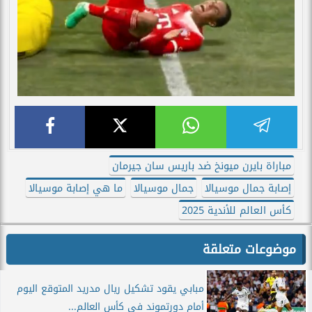
مباراة بايرن ميونخ ضد باريس سان جيرمان
إصابة جمال موسيالا
جمال موسيالا
ما هي إصابة موسيالا
كأس العالم للأندية 2025
موضوعات متعلقة
مبابي يقود تشكيل ريال مدريد المتوقع اليوم
أمام دورتموند في كأس العالم...