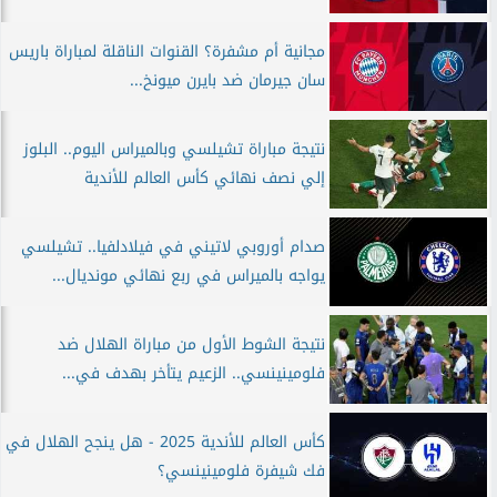
مجانية أم مشفرة؟ القنوات الناقلة لمباراة باريس
سان جيرمان ضد بايرن ميونخ...
نتيجة مباراة تشيلسي وبالميراس اليوم.. البلوز
إلي نصف نهائي كأس العالم للأندية
صدام أوروبي لاتيني في فيلادلفيا.. تشيلسي
يواجه بالميراس في ربع نهائي مونديال...
نتيجة الشوط الأول من مباراة الهلال ضد
فلومينينسي.. الزعيم يتأخر بهدف في...
كأس العالم للأندية 2025 - هل ينجح الهلال في
فك شيفرة فلومينينسي؟