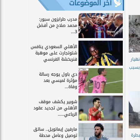
آخر الموضوعات
مدرب طرابزون سبور:
محمد صلاح من أفضل
3...
الأهلي السعودي ينافس
شتوتجارت على موهبة
فنربخشة الفرنسي
هيار
بسبب
دي باول يوجه رسالة
مؤثرة لميسي بعد
وفاة...
شوبير يكشف موقف
الأهلي من تجديد عقود
الرباعي.....
مارفين إيمانويل.. سائق
يطرة
توصيل وعامل محطة