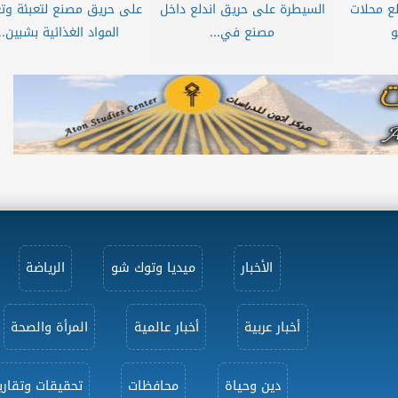
لع محلات
السيطرة على حريق اندلع داخل
على حريق مصنع لتعبئة وت
و
مصنع في...
المواد الغذائية بشبين...
الأخبار
ميديا وتوك شو
الرياضة
أخبار عربية
أخبار عالمية
المرأة والصحة
دين وحياة
محافظات
تحقيقات وتقاري