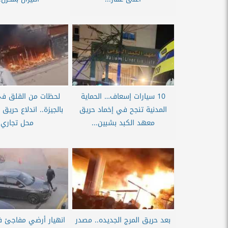
10 سيارات إسعاف… الحماية
لحظات من القلق في
المدنية تنجح في إخماد حريق
بالجيزة.. اندلاع حري
معهد الكبد بشبين...
محل تجاري
بعد حريق المرج الجديده.. مصدر
انهيار أرضي مفاجئ ف