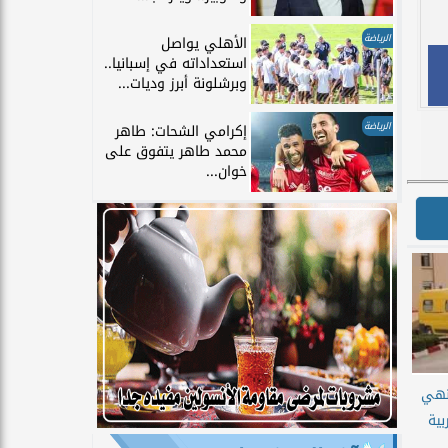
الرياضة
الأهلي يواصل
استعداداته في إسبانيا..
وبرشلونة أبرز وديات...
الرياضة
إكرامي الشحات: طاهر
محمد طاهر يتفوق على
خوان...
ُنهي
ية