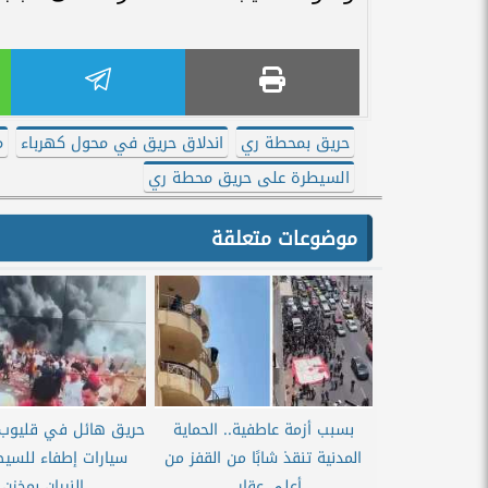
حريق بمحطة ري
اندلاق حريق في محول كهرباء
م
السيطرة على حريق محطة ري
موضوعات متعلقة
بسبب أزمة عاطفية.. الحماية
المدنية تنقذ شابًا من القفز من
سيارات إطفاء للسي
أعلى عقار...
النيران بمخزن..