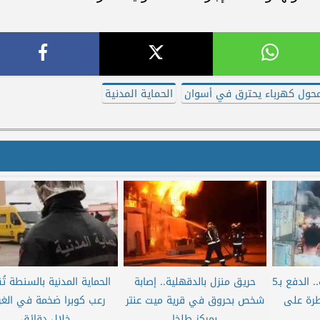
حول كهرباء يحترق في أسوان
الحماية المدنية
حريق هائل في قليوب.. الدفع بـ5
حريق منزل بالدقهلية.. إصابة
الحماية المدنية بالسنطة ت
طرة على
شخص بحروق في قرية ميت عنتر
رعب كوبرا ضخمة في الغرب
.
بمركز طلخا
خلال دقائق