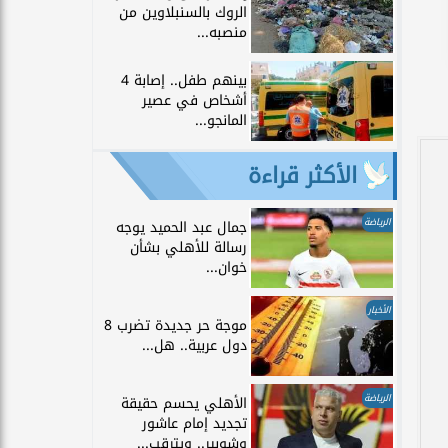
الروك بالسنبلاوين من
منصبه...
بينهم طفل.. إصابة 4
أشخاص في عصير
المانجو...
الأكثر قراءة
الرياضة
جمال عبد الحميد يوجه
رسالة للأهلي بشأن
خوان...
الأخبار
موجة حر جديدة تضرب 8
دول عربية.. هل...
الرياضة
الأهلي يحسم حقيقة
تجديد إمام عاشور
وشوبير.. ويترقب...