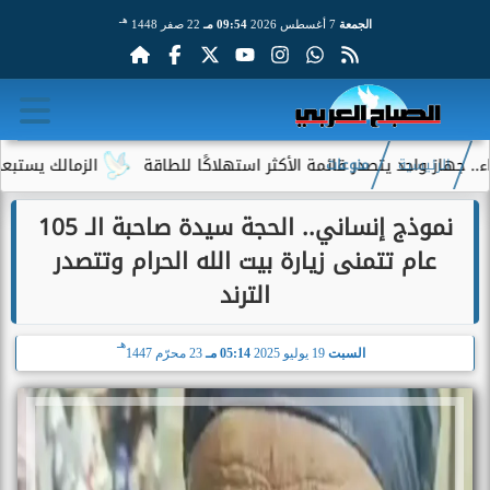
هـ
الجمعة
7 أغسطس 2026
09:54 مـ
22 صفر 1448
ز واحد يتصدر قائمة الأكثر استهلاكًا للطاقة
الزمالك يستبعد 4 لاعبين شباب من حساباته في الموسم الجديد
الرئيسية
منوعات
نموذج إنساني.. الحجة سيدة صاحبة الـ 105
عام تتمنى زيارة بيت الله الحرام وتتصدر
الترند
هـ
السبت
19 يوليو 2025
05:14 مـ
23 محرّم 1447