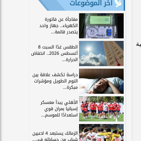
آخر الموضوعات
مفاجأة عن فاتورة
الكهرباء.. جهاز واحد
يتصدر قائمة...
الذي قام بإجراء نحو 65 عملية
الطقس غدًا السبت 8
أغسطس 2026.. انخفاض
الحرارة...
دراسة تكشف علاقة بين
النوم الطويل ومؤشرات
مبكرة...
الأهلي يبدأ معسكر
إسبانيا بمران قوي
استعدادًا للموسم...
الزمالك يستبعد 4 لاعبين
شباب من حساباته في...