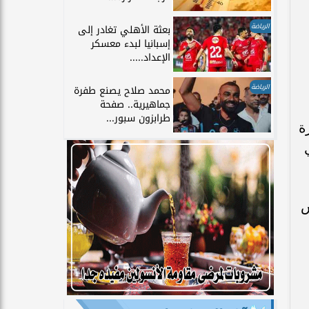
الرياضة
بعثة الأهلي تغادر إلى
إسبانيا لبدء معسكر
الإعداد.....
الرياضة
محمد صلاح يصنع طفرة
جماهيرية.. صفحة
طرابزون سبور...
ة
س