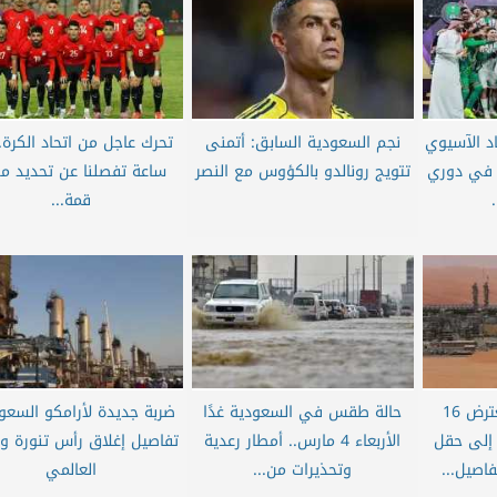
د الآسيوي
نجم السعودية السابق: أتمنى
ت في دوري
تتويج رونالدو بالكؤوس مع النصر
ساعة تفصلنا عن تحديد م
قمة...
عاجل| السعودية تعترض 16
حالة طقس في السعودية غدًا
ضربة جديدة لأرامكو السعود
إلى حقل
الأربعاء 4 مارس.. أمطار رعدية
تفاصيل إغلاق رأس تنورة وت
فاصيل...
وتحذيرات من...
العالمي