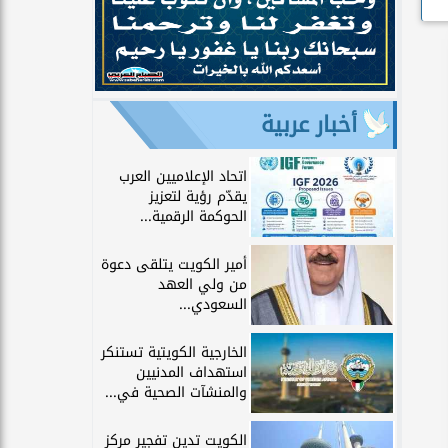
أخبار عربية
اتحاد الإعلاميين العرب
يقدّم رؤية لتعزيز
الحوكمة الرقمية...
أمير الكويت يتلقى دعوة
من ولي العهد
السعودي...
الخارجية الكويتية تستنكر
استهداف المدنيين
والمنشآت الصحية في...
الكويت تدين تفجير مركز