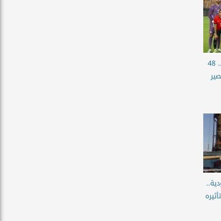
تحرك عاجل من اتحاد الكرة.. 48
صير
ية..
أثيره