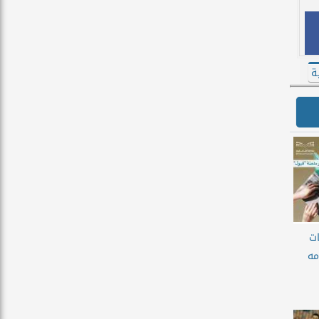
ة
ات
تقدمه