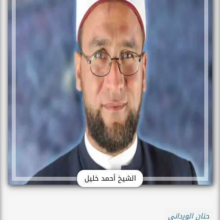
الشيخ أحمد خليل
حنان الورداني