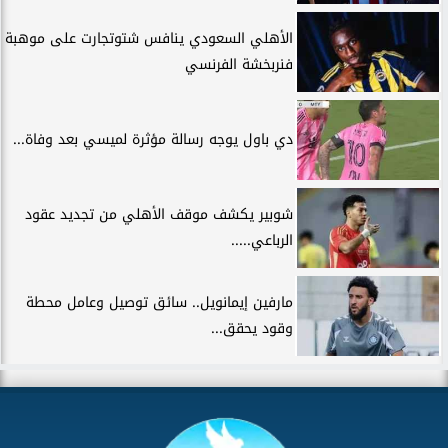
الأهلي السعودي ينافس شتوتجارت على موهبة
فنربخشة الفرنسي
دي باول يوجه رسالة مؤثرة لميسي بعد وفاة...
شوبير يكشف موقف الأهلي من تجديد عقود
الرباعي.....
مارفين إيمانويل.. سائق توصيل وعامل محطة
وقود يحقق...