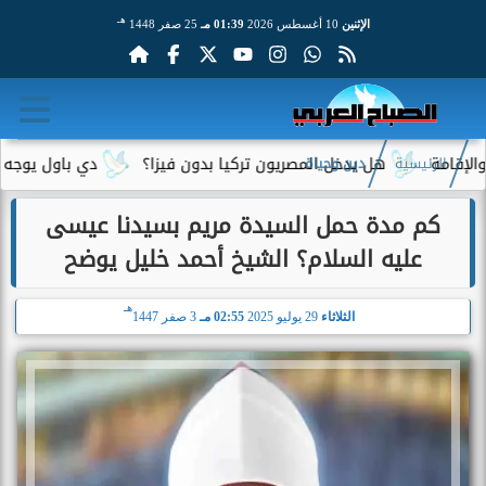
هـ
الإثنين
10 أغسطس 2026
01:39 مـ
25 صفر 1448
ة
هل يدخل المصريون تركيا بدون فيزا؟
دي باول يوجه رسالة 
الرئيسية
دين وحياة
كم مدة حمل السيدة مريم بسيدنا عيسى
عليه السلام؟ الشيخ أحمد خليل يوضح
هـ
الثلاثاء
29 يوليو 2025
02:55 مـ
3 صفر 1447