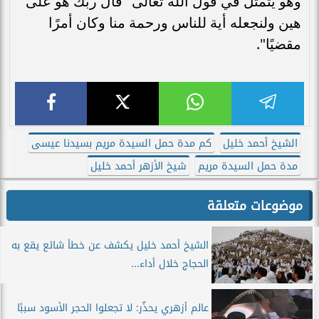
وهو يتمثل في قول الله تعالى "قال ربك هو على
هين ولنجعله أية للناس ورحمة منا وكان أمرًا
مقضيًا".
الشيخ أحمد خليل
كم مدة حمل السيدة مريم بسيدنا عيسى
مدة حمل السيدة مريم
شيخ الأزهر أحمد خليل
موضوعات متعلقة
الشيخ أحمد خليل يكشف عن خطأ شائع يقع به
الحجاج خلال أداء...
عالم أزهري يحذّر: لا تجعلوا الحجر الأسود سببًا