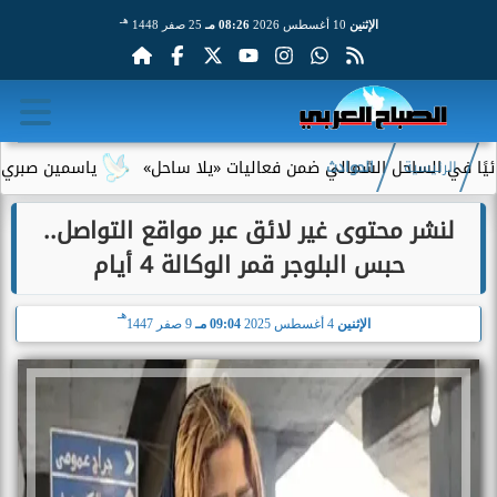
هـ
الإثنين
10 أغسطس 2026
08:26 مـ
25 صفر 1448
ي الساحل الشمالي ضمن فعاليات «يلا ساحل»
ياسمين صبري تكشف ك
الرئيسية
الحوادث
لنشر محتوى غير لائق عبر مواقع التواصل..
حبس البلوجر قمر الوكالة 4 أيام
هـ
الإثنين
4 أغسطس 2025
09:04 مـ
9 صفر 1447