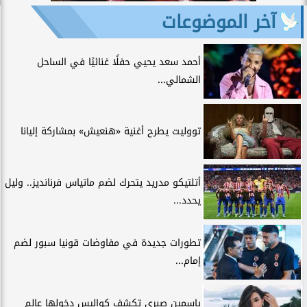
آخر الموضوعات
أحمد سعد يحيي حفلًا غنائيًا في الساحل
الشمالي...
تووليت يطرح أغنية «هنعيش» بمشاركة إليانا
أتلتيكو مدريد يتحرك لضم ماتياس فرنانديز.. وليل
يحدد...
تطورات جديدة في مفاوضات قونيا سبور لضم
إمام...
ياسمين صبري تكشف كواليس دخولها عالم