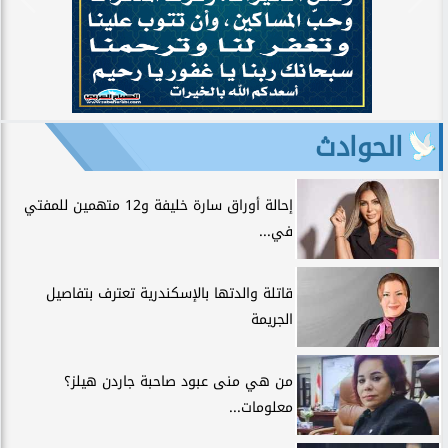
الحوادث
إحالة أوراق سارة خليفة و12 متهمين للمفتي
في...
قاتلة والدتها بالإسكندرية تعترف بتفاصيل
الجريمة
من هي منى عبود صاحبة جاردن هيلز؟
معلومات...