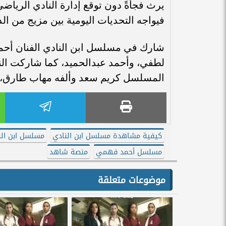
يرث فجأةً دون توقع إدارة النادي الريا
فيواجه التحديات اليومية بين مزيج من ال
شارك في مسلسل ابن النادي الفنان أحم
لطفي، وأحمد عبدالحميد، كما شاركت النجم
المسلسل كريم سعد وألفه مهاب طارق، مع
كيفية مشاهدة مسلسل ابن النادي
مسلسل ابن الن
مسلسل أحمد فهمي
منصة شاهد
موضوعات متعلقة