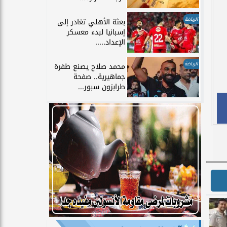
الرياضة
بعثة الأهلي تغادر إلى
إسبانيا لبدء معسكر
الإعداد.....
الرياضة
محمد صلاح يصنع طفرة
جماهيرية.. صفحة
طرابزون سبور...