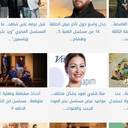
لغامضة..
جدل واسع حول تأخر عرض الحلقة
قبل عرضه على شاهد.. ما
ة الثالثة
16 من مسلسل اللعبة 5..
المسلسل المصري ”ورد عل
...
وهشام...
وياسمين”...
.. عدد
منة شلبي تعود بشكل مختلف..
أحداث مشتعلة ونهاية غي
لا تستبدل
مواعيد عرض مسلسل عنبر الموت
متوقعة.. مسلسل ابن الن
..
الجديد والقنوات...
الحلقه 9