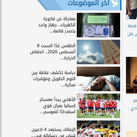
آخر الموضوعات
مفاجأة عن فاتورة
الكهرباء.. جهاز واحد
 قصة
يتصدر قائمة...
ى فل
الطقس غدًا السبت 8
أغسطس 2026.. انخفاض
الحرارة...
دراسة تكشف علاقة بين
النوم الطويل ومؤشرات
مبكرة...
الأهلي يبدأ معسكر
ر
إسبانيا بمران قوي
ادي
استعدادًا للموسم...
الزمالك يستبعد 4 لاعبين
شباب من حساباته في...