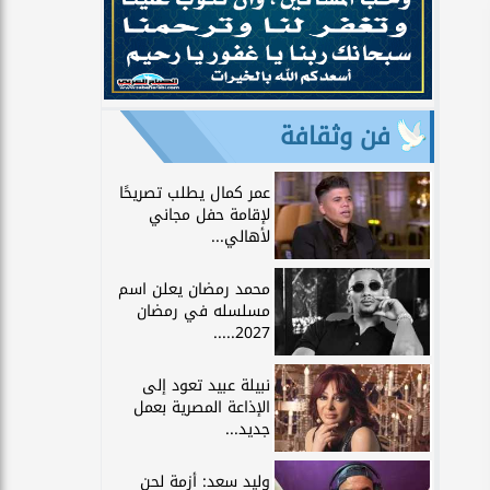
فن وثقافة
عمر كمال يطلب تصريحًا
لإقامة حفل مجاني
لأهالي...
محمد رمضان يعلن اسم
مسلسله في رمضان
2027.....
نبيلة عبيد تعود إلى
الإذاعة المصرية بعمل
جديد...
وليد سعد: أزمة لحن