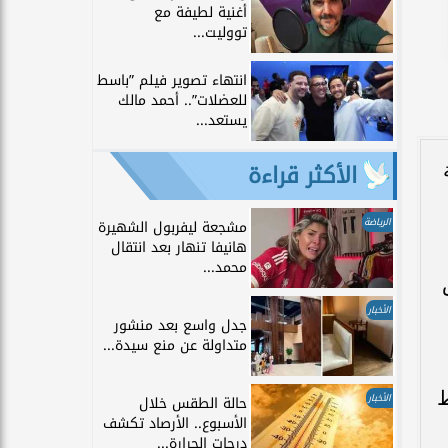
أغنية لطيفة مع
تووليت...
انتهاء تصوير فيلم ”باسط
للعضلات”.. أحمد مالك
يستعد...
الأكثر قراءة
الرياضة
مشجعة ليفربول الشهيرة
هانيفا تنهار بعد انتقال
محمد...
الأخبار
جدل واسع بعد منشور
متداولة عن منع سيدة...
ط
الأخبار
حالة الطقس خلال
الأسبوع.. الأرصاد تكشف
درجات الحرارة...