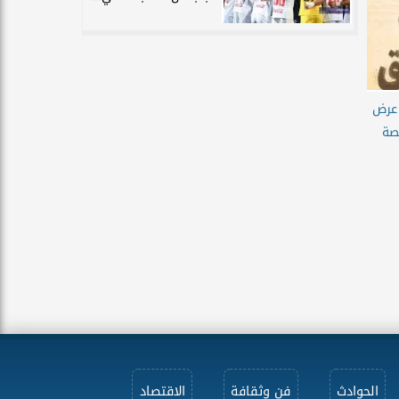
 عرض
صة
الحوادث
فن وثقافة
الاقتصاد