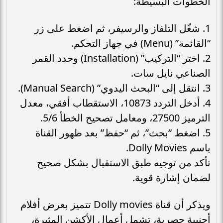
الخطوات البسيطة:
1. شغّل التلفاز والرسيفر، ثم اضغط على زر
“القائمة” (Menu) في جهاز التحكم.
2. اختر “التركيب” (Installation) وحدد القمر
الصناعي نايل سات.
3. انتقل إلى “البحث اليدوي” (Manual Search).
4. أدخل التردد 10873، الاستقطاب أفقي، معدل
الترميز 27500، ومعامل تصحيح الخطأ 5/6.
5. اضغط “بحث”، ثم “حفظ” بعد ظهور القناة
باسم Dolly Movies.
تأكد من توجيه طبق الاستقبال بشكل صحيح
لضمان إشارة قوية.
ويذكر أن قناة Dolly movies تتميز بعرض أفلام
أجنبية حصرية، تشمل أعمال الأكشن المثيرة،