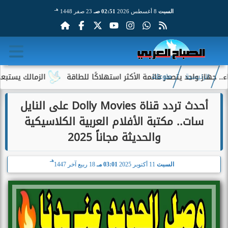
هـ
السبت
8 أغسطس 2026
02:51 صـ
23 صفر 1448
از واحد يتصدر قائمة الأكثر استهلاكًا للطاقة
الزمالك يستبعد 4 لاعبين شباب من حساباته في الموسم الجديد
الرئيسية
منوعات
أحدث تردد قناة Dolly Movies على النايل
سات.. مكتبة الأفلام العربية الكلاسيكية
والحديثة مجاناً 2025
هـ
السبت
11 أكتوبر 2025
03:01 مـ
18 ربيع آخر 1447