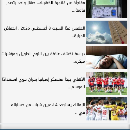
مفاجأة عن فاتورة الكهرباء.. جهاز واحد يتصدر
قائمة...
الطقس غدًا السبت 8 أغسطس 2026.. انخفاض
الحرارة...
دراسة تكشف علاقة بين النوم الطويل ومؤشرات
مبكرة...
الأهلي يبدأ معسكر إسبانيا بمران قوي استعدادًا
للموسم...
الزمالك يستبعد 4 لاعبين شباب من حساباته
في...