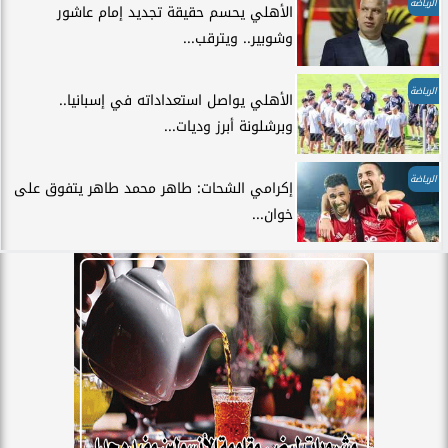
الرياضة
الأهلي يحسم حقيقة تجديد إمام عاشور
وشوبير.. ويترقب...
الرياضة
الأهلي يواصل استعداداته في إسبانيا..
وبرشلونة أبرز وديات...
الرياضة
إكرامي الشحات: طاهر محمد طاهر يتفوق على
خوان...