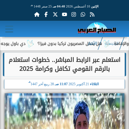
هـ
الإثنين
10 أغسطس 2026
04:40 صـ
25 صفر 1448
هل يدخل المصريون تركيا بدون فيزا؟
دي باول يوجه رسالة م
الرئيسية
الأخبار
استعلم عبر الرابط المباشر.. خطوات استعلام
بالرقم القومي تكافل وكرامة 2025
هـ
الثلاثاء
21 أكتوبر 2025
11:07 صـ
28 ربيع آخر 1447