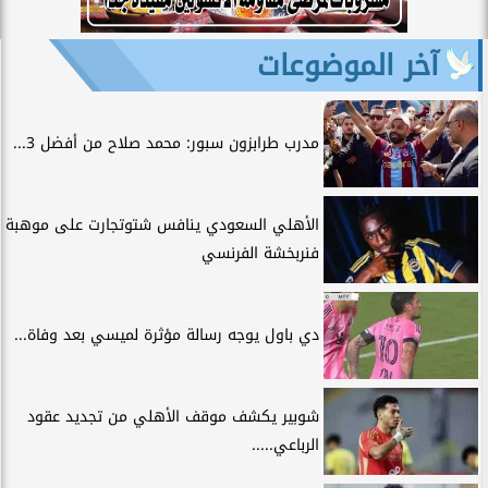
آخر الموضوعات
مدرب طرابزون سبور: محمد صلاح من أفضل 3...
الأهلي السعودي ينافس شتوتجارت على موهبة
فنربخشة الفرنسي
دي باول يوجه رسالة مؤثرة لميسي بعد وفاة...
شوبير يكشف موقف الأهلي من تجديد عقود
الرباعي.....