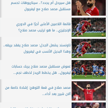
هل سيرحل أم يجدد؟.. سيناريوهات تحسم
مستقبل محمد صلاح مع ليفربول
قائمة اللاعبين الأعلى أجرًا في الدوري
الإنجليزي.. ما هو ترتيب محمد صلاح؟
تاونسند يشعل الجدل: محمد صلاح يفقد بريقه..
وهذا البديل الأنسب في ليفربول
غموض مستقبل محمد صلاح يربك حسابات
ليفربول.. هل يخطط الريدز لخطف نجم...
محمد صلاح في قمة التوهج: إشادة خاصة من
آلان شيرر بعد أداء...