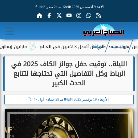
هـ
الأحد
9 أغسطس 2026
12:40 مـ
24 صفر 1448
صلاح من أفضل 3 لاعبين في العالم
مارفين إيمانويل.. سا
الرئيسية
الرياضة
الليلة.. توقيت حفل جوائز الكاف 2025 في
الرباط وكل التفاصيل التي تحتاجها لتتابع
الحدث الكبير
هـ
الأربعاء
19 نوفمبر 2025
04:34 مـ
28 جمادى أول 1447