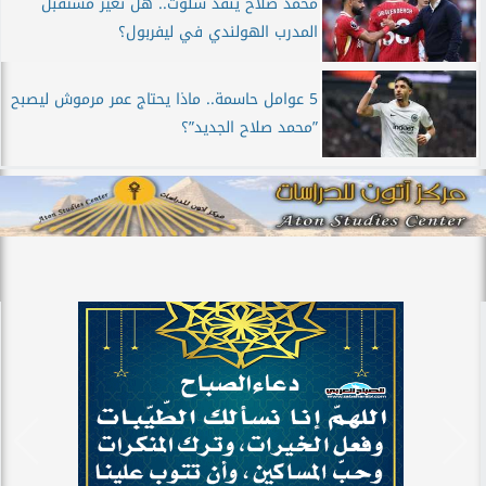
محمد صلاح ينقذ سلوت.. هل تغير مستقبل
المدرب الهولندي في ليفربول؟
5 عوامل حاسمة.. ماذا يحتاج عمر مرموش ليصبح
”محمد صلاح الجديد”؟