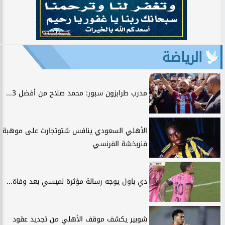
الرياضة
مدرب طرابزون سبور: محمد صلاح من أفضل 3...
الأهلي السعودي ينافس شتوتجارت على موهبة
فنربخشة الفرنسي
دي باول يوجه رسالة مؤثرة لميسي بعد وفاة...
شوبير يكشف موقف الأهلي من تجديد عقود