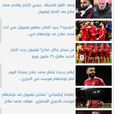
وصف الفوز بالسرقة.. جيمي كاراجر يهاجم محمد
صلاح بعد انتصار ليفربول
”اطردوه”! ردود أفعال جماهير ليفربول علي أداء
محمد صلاح ضد نوتنجهام في...
من سيحل مكان صلاح؟ ليفربول يحدد الخيار
الجديد مقابل 75 مليون يورو
أرقام جديدة تنتظر محمد صلاح بمباراة اليوم
أمام نوتنجهام فورست في الدوري...
”بقيادة إيكيتيكي” تشكيل ليفربول ضد نوتنجهام
فورست بالدوري الإنجليزي.. موقف محمد صلاح