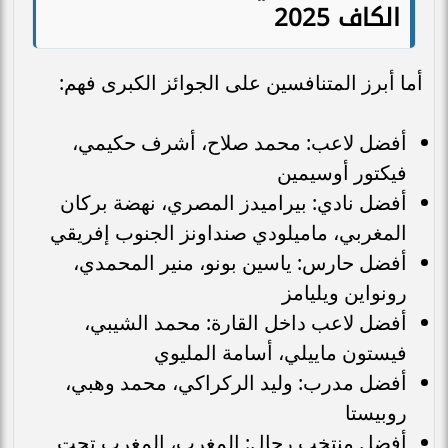
الكاف 2025
أما أبرز المتنافسين على الجوائز الكبرى فهم:
أفضل لاعب: محمد صلاح، أشرف حكيمي،
فيكتور أوسيمين
أفضل نادي: بيراميدز المصري، نهضة بركان
المغربي، ماميلودي صنداونز الجنوب إفريقي
أفضل حارس: ياسين بونو، منير المحمدي،
رونواين ويليامز
أفضل لاعب داخل القارة: محمد الشيبي،
فيستون ماييلي، أسامة المليوي
أفضل مدرب: وليد الركراكي، محمد وهبي،
روبيستا
أفضل منتخب رجال: المغرب، المغرب تحت