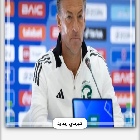
هيرفي رينارد