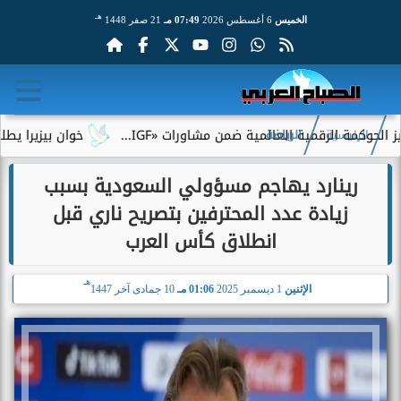
هـ
الخميس
6 أغسطس 2026
07:49 مـ
21 صفر 1448
 الرقمية العالمية ضمن مشاورات «IGF...
خوان بيزيرا يطلب الرحيل
الرئيسية
الرياضة
رينارد يهاجم مسؤولي السعودية بسبب
زيادة عدد المحترفين بتصريح ناري قبل
انطلاق كأس العرب
هـ
الإثنين
1 ديسمبر 2025
01:06 مـ
10 جمادى آخر 1447