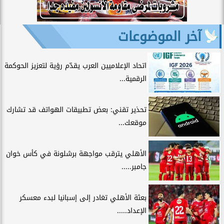
آخر الموضوعات
اتحاد الإعلاميين العرب يقدّم رؤية لتعزيز الحوكمة
الرقمية...
تحذير تقني: بعض تطبيقات الهواتف قد تشارك
موقعك...
الأهلي يترقب مواجهة برشلونة في كأس خوان
جامبر.....
بعثة الأهلي تغادر إلى إسبانيا لبدء معسكر
الإعداد.....