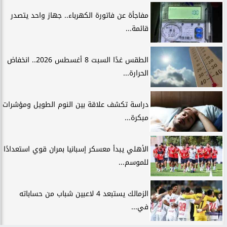
مفاجأة عن فاتورة الكهرباء.. جهاز واحد يتصدر
قائمة...
الطقس غدًا السبت 8 أغسطس 2026.. انخفاض
الحرارة...
دراسة تكشف علاقة بين النوم الطويل ومؤشرات
مبكرة...
الأهلي يبدأ معسكر إسبانيا بمران قوي استعدادًا
للموسم...
الزمالك يستبعد 4 لاعبين شباب من حساباته
في...