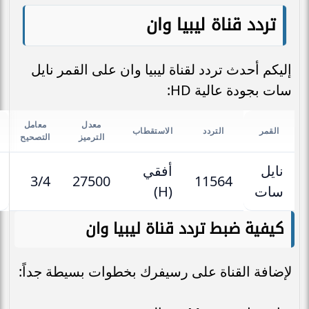
تردد قناة ليبيا وان
إليكم أحدث تردد لقناة ليبيا وان على القمر نايل
سات بجودة عالية HD:
معدل
معامل
القمر
التردد
الاستقطاب
الترميز
التصحيح
نايل
أفقي
3/4
27500
11564
سات
(H)
كيفية ضبط تردد قناة ليبيا وان
لإضافة القناة على رسيفرك بخطوات بسيطة جداً: