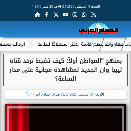
هـ
السبت
8 أغسطس 2026
09:04 صـ
23 صفر 1448
از واحد يتصدر قائمة الأكثر استهلاكًا للطاقة
الزمالك يستبعد 4 لاعبين شباب من حساباته في الموسم الجديد
الرئيسية
منوعات
بمنهج ”المواطن أولاً: كيف تضبط تردد قناة
ليبيا وان الجديد لمشاهدة مجانية على مدار
الساعة؟
هـ
الأربعاء
10 ديسمبر 2025
01:17 صـ
19 جمادى آخر 1447