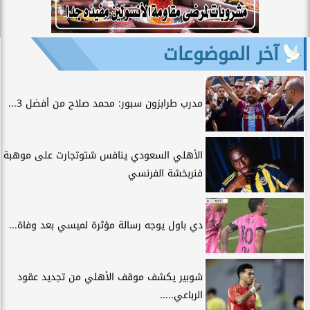
آخر الموضوعات
مدرب طرابزون سبور: محمد صلاح من أفضل 3...
الأهلي السعودي ينافس شتوتجارت على موهبة
فنربخشة الفرنسي
دي باول يوجه رسالة مؤثرة لميسي بعد وفاة...
شوبير يكشف موقف الأهلي من تجديد عقود
الرباعي.....