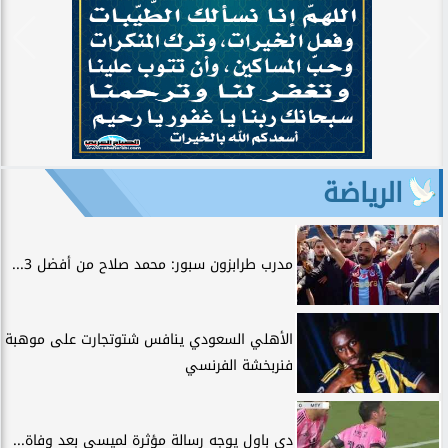
الرياضة
مدرب طرابزون سبور: محمد صلاح من أفضل 3...
الأهلي السعودي ينافس شتوتجارت على موهبة
فنربخشة الفرنسي
دي باول يوجه رسالة مؤثرة لميسي بعد وفاة...