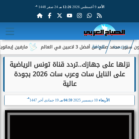
هـ
الأحد
9 أغسطس 2026
12:26 مـ
24 صفر 1448
 صلاح من أفضل 3 لاعبين في العالم
مارفين إيمانويل.. س
الرئيسية
الرياضة
نزلها على جهازك..تردد قناة تونس الرياضية
على النايل سات وعرب سات 2026 بجودة
عالية
هـ
الأربعاء
10 ديسمبر 2025
04:59 مـ
19 جمادى آخر 1447