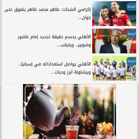
الرياضة
إكرامي الشحات: طاهر محمد طاهر يتفوق على
خوان...
الرياضة
الأهلي يحسم حقيقة تجديد إمام عاشور
وشوبير.. ويترقب...
الرياضة
الأهلي يواصل استعداداته في إسبانيا..
وبرشلونة أبرز وديات...