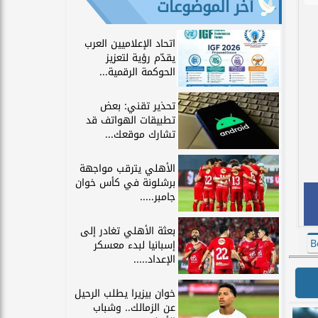
آخر الموضوعات
اتحاد الإعلاميين العرب
يقدّم رؤية لتعزيز
الحوكمة الرقمية...
تحذير تقني: بعض
تطبيقات الهواتف قد
تشارك موقعك...
الأهلي يترقب مواجهة
برشلونة في كأس خوان
جامبر.....
بعثة الأهلي تغادر إلى
B
إسبانيا لبدء معسكر
الإعداد.....
خوان بيزيرا يطلب الرحيل
عن الزمالك.. وشباب