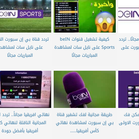
نًا.. تردد
كيفية تشغيل قنوات beIN
تردد قناة بي إن سبورت الت
بورت على
Sports على نايل سات لمشاهدة
على نايل سات لمشاهد
المباريات مجانًا
المباريات مجانًا
يمكن فك
طريقة مجانية لفك تشفير قناة
نهائي افريقيا مجاناً.. تردد ا
رت الاولى
بي إن سبورت لمشاهدة نهائي
المجانية الناقلة لنهائي 
كأس أفريقيا.....
أفريقيا بأفضل جودة