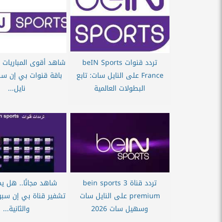
تردد قنوات beIN Sports
شاهد أقوى المباريات مجا
France على النايل سات: تابع
باقة قنوات بي إن س
البطولات العالمية
نايل...
تردد قناة bein sports 3
شاهد مجانًا.. هل 
premium على النايل سات
تشفير قناة بي إن سبو
وسهيل سات 2026
والثانية...