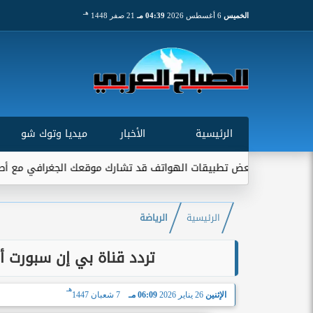
هـ
الخميس
6 أغسطس 2026
04:39 مـ
21 صفر 1448
الرئيسية
الأخبار
ميديا وتوك شو
: بعض تطبيقات الهواتف قد تشارك موقعك الجغرافي مع أطراف خارجية..
الرئيسية
الرياضة
تردد قناة بي إن سبورت أور
هـ
الإثنين
26 يناير 2026
06:09 مـ
7 شعبان 1447