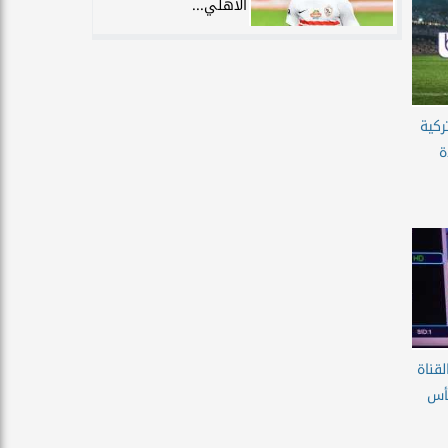
الأهلي...
ركية
ة
لقناة
كأس