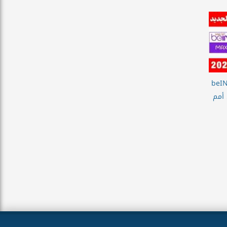
بطها الآن| تردد قنوات beIN
أس أمم