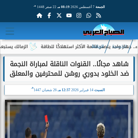
هـ
الجمعة
7 أغسطس 2026
08:19 مـ
22 صفر 1448
احد يتصدر قائمة الأكثر استهلاكًا للطاقة
الزمالك يستبعد 4 لاعبين شباب من حساباته في الموسم الجديد
الرئيسية
الرياضة
شاهد مجانًا.. القنوات الناقلة لمباراة النجمة
ضد الخلود بدوري روشن للمحترفين والمعلق
هـ
السبت
14 فبراير 2026
12:37 مـ
26 شعبان 1447