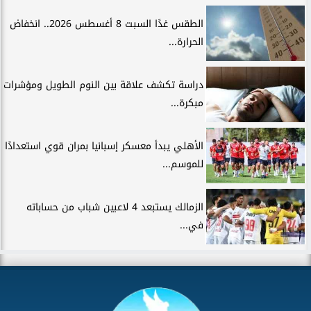
الطقس غدًا السبت 8 أغسطس 2026.. انخفاض
الحرارة...
دراسة تكشف علاقة بين النوم الطويل ومؤشرات
مبكرة...
الأهلي يبدأ معسكر إسبانيا بمران قوي استعدادًا
للموسم...
الزمالك يستبعد 4 لاعبين شباب من حساباته
في...