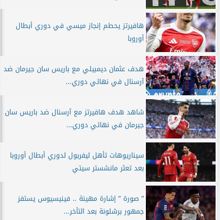
هافيرتز يحطم إنجاز ميسي في دوري أبطال
أوروبا
هدف عثمان ديمبيلي مع باريس سان جيرمان ضد
آرسنال في نهائي دوري...
شاهد هدف هافيرتز مع آرسنال ضد باريس سان
جيرمان في نهائي دوري...
سيناريوهات تأهل ليفربول لدوري أبطال أوروبا
بعد تعثر مانشستر سيتي
” صورة ” إشارة مهينة .. فينيسيوس يستفز
جمهور برشلونة بعد التأخر...