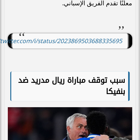
معلنًا تقدم الفريق الإسباني.
//twitter.com/i/status/2023869503688335695
سبب توقف مباراة ريال مدريد ضد
بنفيكا