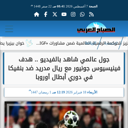
هـ
الجمعة
7 أغسطس 2026
08:41 صـ
22 صفر 1448
 الرقمية العالمية ضمن مشاورات «IGF...
خوان بيزيرا يطلب الرحيل
الرئيسية
الرياضة
جول عالمي شاهد بالفيديو .. هدف
فينيسيوس جونيور مع ريال مدريد ضد بنفيكا
في دوري أبطال أوروبا
هـ
الأربعاء
18 فبراير 2026
12:19 صـ
1 رمضان 1447