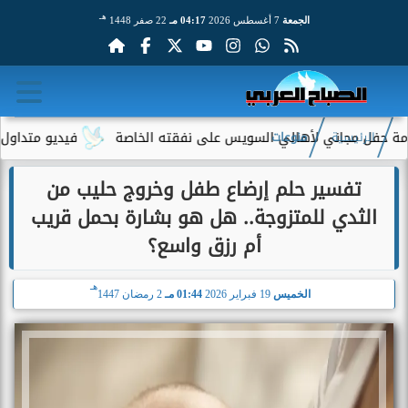
هـ
الجمعة
7 أغسطس 2026
04:17 مـ
22 صفر 1448
 مجاني لأهالي السويس على نفقته الخاصة
فيديو متداول لسيدة مس
الرئيسية
منوعات
تفسير حلم إرضاع طفل وخروج حليب من
الثدي للمتزوجة.. هل هو بشارة بحمل قريب
أم رزق واسع؟
هـ
الخميس
19 فبراير 2026
01:44 مـ
2 رمضان 1447