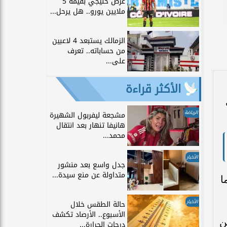
عرض خليجي بقيمة 5
ملايين يورو.. هل يرحل...
الزمالك يستبعد 4 لاعبين
من حساباته.. تعرف
على...
الأكثر قراءة
الرياضة
مشجعة ليفربول الشهيرة
هانيفا تنهار بعد انتقال
محمد...
الأخبار
جدل واسع بعد منشور
متداولة عن منع سيدة...
عمر 16 عامًا، ما
الأخبار
حالة الطقس خلال
الأسبوع.. الأرصاد تكشف
ن
درجات الحرارة...