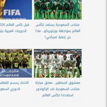
منتخب السعودية يستعد لكأس
العالم بمواجهة بورتوريكو.. ماذا
الدوريات العربية يثي
عن إصابة تمبكتي؟
معشوق الجماهير.. معلق مباراة
الاتحاد يحسم التعاق
منتخب السعودية ضد الإكوادور
الدوري السعو
استعدادا لكأس العالم