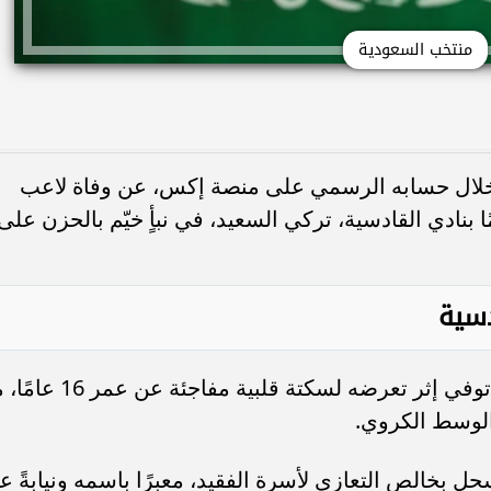
منتخب السعودية
خلال حسابه الرسمي على منصة إكس، عن وفاة لاعب
الناشئين ونجم فريق تحت 16 عامًا بنادي القادسية، تركي السعيد، في نبأٍ خيّم بالحزن على
دسية
وذكرت صحيفة عكاظ أن اللاعب الشاب توفي إثر تعرضه لسكتة قلبية مفاجئة عن 
الوسط الكروي.
ل بخالص التعازي لأسرة الفقيد، معبرًا باسمه ونيابةً ع