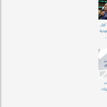
 أول
ودية
.
يب
يات