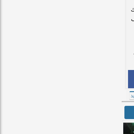
ك
ى
د