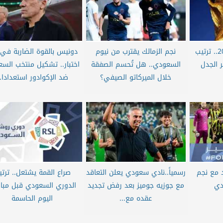
قبل كأس العالم 2026.. ترتيب
نجم الزمالك يقترب من نيوم
دونيس بالقوة الضاربة في
ر الجدل
السعودي.. هل تُحسم الصفقة
اختبار.. تشكيل منتخب السع
خلال الميركاتو الصيفي؟
ضد الإكوادور استعدادا..
د مع نجم
رسمياً..نادي سعودي يعلن التعاقد
صراع القمة يشتعل.. ترت
دي
مع جوزيه جوميز بعد رفض تجديد
الدوري السعودي قبل مبار
عقده مع...
اليوم الحاسمة