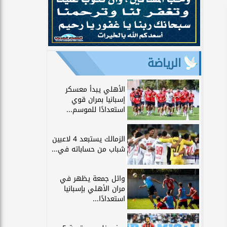
الرياضة
الأهلي يبدأ معسكر
إسبانيا بمران قوي
استعدادًا للموسم...
الزمالك يستبعد 4 لاعبين
شباب من حساباته في...
وائل جمعة يظهر في
مران الأهلي بإسبانيا
استعدادًا...