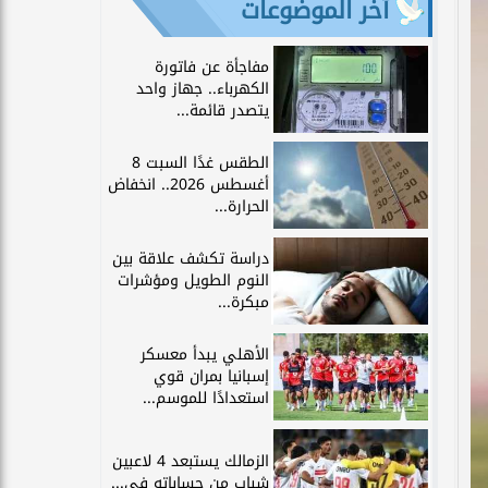
آخر الموضوعات
مفاجأة عن فاتورة
الكهرباء.. جهاز واحد
يتصدر قائمة...
الطقس غدًا السبت 8
أغسطس 2026.. انخفاض
الحرارة...
دراسة تكشف علاقة بين
النوم الطويل ومؤشرات
مبكرة...
الأهلي يبدأ معسكر
إسبانيا بمران قوي
استعدادًا للموسم...
الزمالك يستبعد 4 لاعبين
شباب من حساباته في...