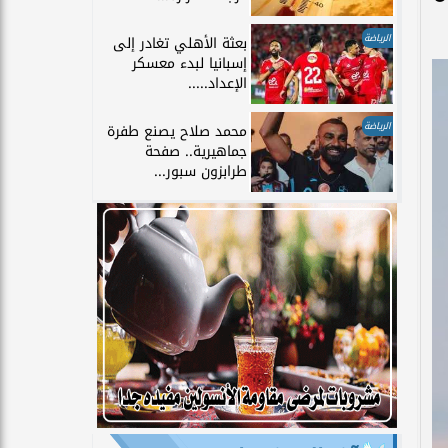
الرياضة
بعثة الأهلي تغادر إلى
إسبانيا لبدء معسكر
الإعداد.....
الرياضة
محمد صلاح يصنع طفرة
جماهيرية.. صفحة
طرابزون سبور...