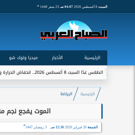
هـ
السبت
8 أغسطس 2026
04:07 صـ
23 صفر 1448
الرئيسية
الأخبار
ميديا وتوك شو
 غدًا السبت 8 أغسطس 2026.. انخفاض الحرارة وشبورة ورياح على عدة...
الرئيسية
الرياضة
الموت يفجع نجم م
هـ
الجمعة
20 فبراير 2026
12:36 صـ
3 رمضان 1447