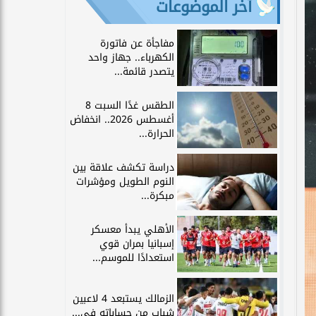
آخر الموضوعات
مفاجأة عن فاتورة
الكهرباء.. جهاز واحد
يتصدر قائمة...
الطقس غدًا السبت 8
أغسطس 2026.. انخفاض
الحرارة...
دراسة تكشف علاقة بين
النوم الطويل ومؤشرات
مبكرة...
الأهلي يبدأ معسكر
إسبانيا بمران قوي
استعدادًا للموسم...
الزمالك يستبعد 4 لاعبين
شباب من حساباته في...