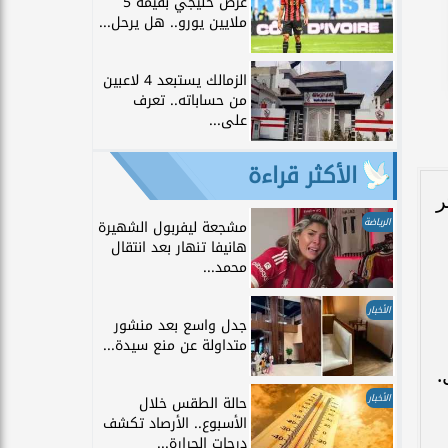
عرض خليجي بقيمة 5
ملايين يورو.. هل يرحل...
الزمالك يستبعد 4 لاعبين
من حساباته.. تعرف
على...
الأكثر قراءة
ر
الرياضة
مشجعة ليفربول الشهيرة
هانيفا تنهار بعد انتقال
محمد...
الأخبار
جدل واسع بعد منشور
متداولة عن منع سيدة...
.
الأخبار
حالة الطقس خلال
الأسبوع.. الأرصاد تكشف
درجات الحرارة...