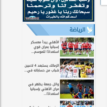
الرياضة
الأهلي يبدأ معسكر
إسبانيا بمران قوي
استعدادًا للموسم...
الزمالك يستبعد 4 لاعبين
شباب من حساباته في...
وائل جمعة يظهر في
مران الأهلي بإسبانيا
استعدادًا...