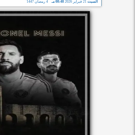
السبت
21 فبراير 2026
08:48 مـ
4 رمضان 1447