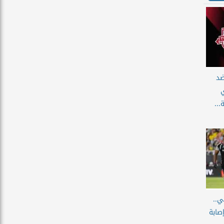
ضد
...
ي..
صابة