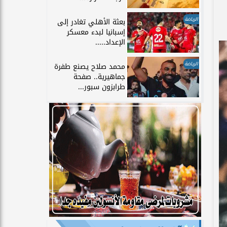
الرياضة
بعثة الأهلي تغادر إلى
إسبانيا لبدء معسكر
الإعداد.....
الرياضة
محمد صلاح يصنع طفرة
جماهيرية.. صفحة
طرابزون سبور...