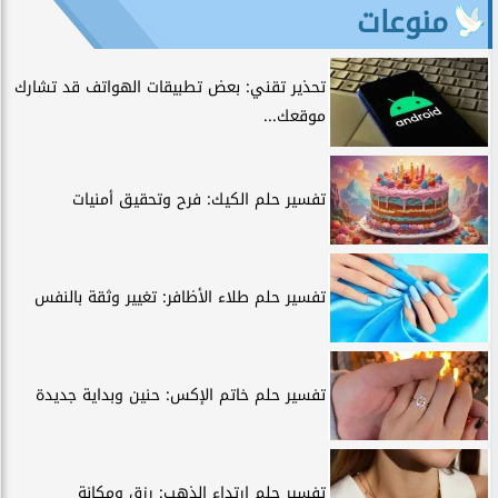
منوعات
تحذير تقني: بعض تطبيقات الهواتف قد تشارك
موقعك...
تفسير حلم الكيك: فرح وتحقيق أمنيات
تفسير حلم طلاء الأظافر: تغيير وثقة بالنفس
تفسير حلم خاتم الإكس: حنين وبداية جديدة
تفسير حلم ارتداء الذهب: رزق ومكانة