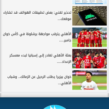
تحذير تقني: بعض تطبيقات الهواتف قد تشارك
موقعك...
الأهلي يترقب مواجهة برشلونة في كأس خوان
جامبر.....
بعثة الأهلي تغادر إلى إسبانيا لبدء معسكر
الإعداد.....
خوان بيزيرا يطلب الرحيل عن الزمالك.. وشباب
الأهلي...