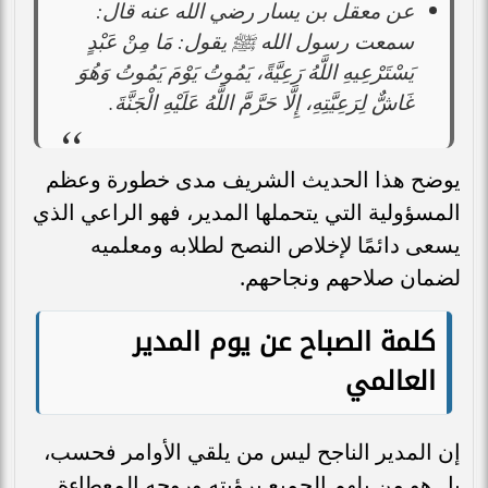
عن معقل بن يسار رضي الله عنه قال:
سمعت رسول الله ﷺ يقول: مَا مِنْ عَبْدٍ
يَسْتَرْعِيهِ اللَّهُ رَعِيَّةً، يَمُوتُ يَوْمَ يَمُوتُ وَهُوَ
غَاشٌّ لِرَعِيَّتِهِ، إِلَّا حَرَّمَّ اللَّهُ عَلَيْهِ الْجَنَّةَ.
يوضح هذا الحديث الشريف مدى خطورة وعظم
المسؤولية التي يتحملها المدير، فهو الراعي الذي
يسعى دائمًا لإخلاص النصح لطلابه ومعلميه
لضمان صلاحهم ونجاحهم.
كلمة الصباح عن يوم المدير
العالمي
إن المدير الناجح ليس من يلقي الأوامر فحسب،
بل هو من يلهم الجميع برؤيته وروحه المعطاءة