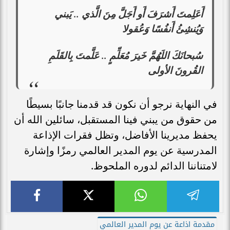
أَعَلِمتَ أَشرَفَ أَو أَجَلَّ مِنَ الَّذي .. يَبني
وَيُنشِئُ أَنفُسًا وَعُقولا
سُبحانَكَ اللَهُمَّ خَيرَ مُعَلِّمٍ .. عَلَّمتَ بِالقَلَمِ
القُرونَ الأولى
في النهاية نرجو أن نكون قد قدمنا جانبًا بسيطًا
من حقوق من يبني فينا المستقبل، سائلين الله أن
يحفظ مديرينا الأفاضل، وتظل فقرات الإذاعة
المدرسية عن يوم المدير العالمي رمزًا وإشارة
لامتناننا الدائم لدوره الملحوظ.
مقدمة اذاعة عن يوم المدير العالمي