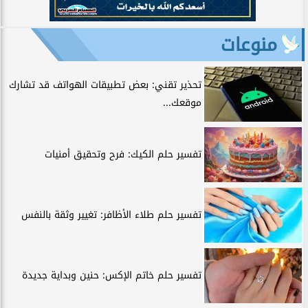
منوعات
تحذير تقني: بعض تطبيقات الهواتف قد تشارك
موقعك...
تفسير حلم الكيك: فرح وتحقيق أمنيات
تفسير حلم طلاء الأظافر: تغيير وثقة بالنفس
تفسير حلم خاتم الإكس: حنين وبداية جديدة