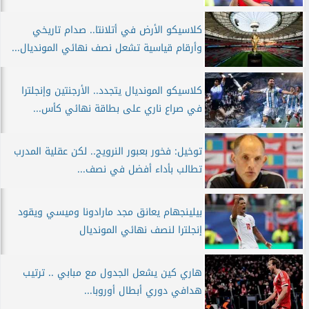
كلاسيكو الأرض في أتلانتا.. صدام تاريخي
وأرقام قياسية تشعل نصف نهائي المونديال...
كلاسيكو المونديال يتجدد.. الأرجنتين وإنجلترا
في صراع ناري على بطاقة نهائي كأس...
توخيل: فخور بعبور النرويج.. لكن عقلية المدرب
تطالب بأداء أفضل في نصف...
بيلينجهام يعانق مجد مارادونا وميسي ويقود
إنجلترا لنصف نهائي المونديال
هاري كين يشعل الجدول مع مبابي .. ترتيب
هدافي دوري أبطال أوروبا...