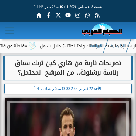
هـ
السبت
8 أغسطس 2026
02:11 مـ
23 صفر 1448
ناسبة لميزانيتك واحتياجاتك؟ دليل شامل
مفاجأة عن فاتورة الكهرب
الرئيسية
الرياضة
تصريحات نارية من هاري كين تربك سباق
رئاسة برشلونة.. من المرشح المحتمل؟
هـ
الأحد
22 فبراير 2026
12:38 مـ
5 رمضان 1447