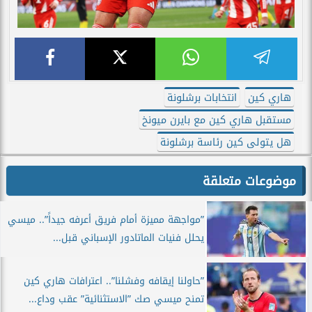
هاري كين
انتخابات برشلونة
مستقبل هاري كين مع بايرن ميونخ
هل يتولى كين رئاسة برشلونة
موضوعات متعلقة
”مواجهة مميزة أمام فريق أعرفه جيداً”.. ميسي
يحلل فنيات الماتادور الإسباني قبل...
”حاولنا إيقافه وفشلنا”.. اعترافات هاري كين
تمنح ميسي صك ”الاستثنائية” عقب وداع...