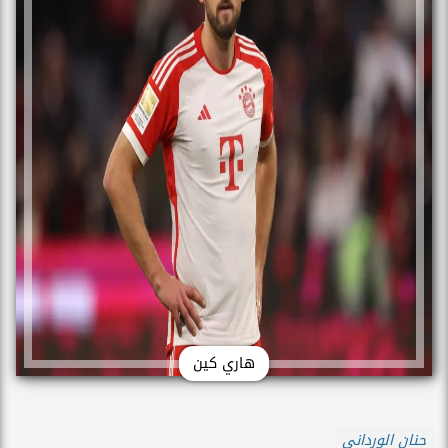
هاري كين
حنان الورداني