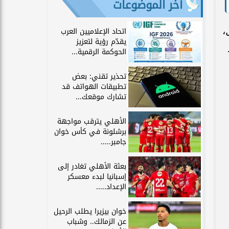
آخر الموضوعات
،
اتحاد الإعلاميين العرب
يقدّم رؤية لتعزيز
الحوكمة الرقمية...
تحذير تقني: بعض
تطبيقات الهواتف قد
تشارك موقعك...
الأهلي يترقب مواجهة
برشلونة في كأس خوان
جامبر.....
بعثة الأهلي تغادر إلى
إسبانيا لبدء معسكر
الإعداد.....
خوان بيزيرا يطلب الرحيل
عن الزمالك.. وشباب