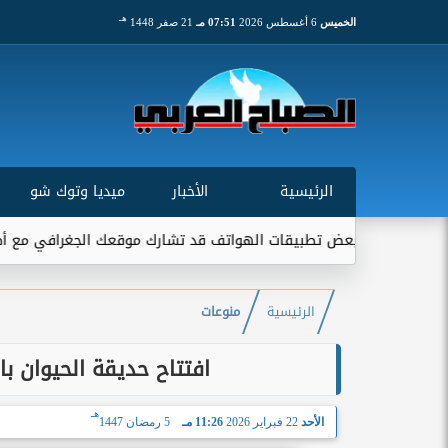
هـ
الخميس
6 أغسطس 2026
07:51 مـ
21 صفر 1448
الرئيسية
الأخبار
ميديا وتوك شو
: بعض تطبيقات الهواتف قد تشارك موقعك الجغرافي مع أطراف خارجية..
الرئيسية
منوعات
افتتاح حديقة الحيوان بالجيزة 2026.. هل تعمل في
هـ
الأحد
22 فبراير 2026
11:26 مـ
5 رمضان 1447