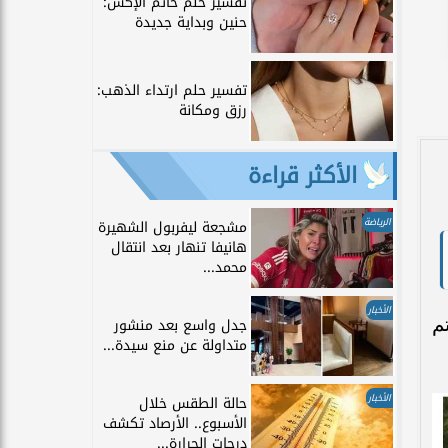
تفسير حلم خاتم الإكس:
حنين وبداية جديدة
تفسير حلم ارتداء الذهب:
رزق ومكانة
الأكثر قراءة
الرياضة
مشجعة ليفربول الشهيرة
هانيفا تنهار بعد انتقال
محمد...
الأخبار
ة عام 2026، حتى يتم
جدل واسع بعد منشور
متداولة عن منع سيدة...
الأخبار
حالة الطقس خلال
الأسبوع.. الأرصاد تكشف
درجات الحرارة...