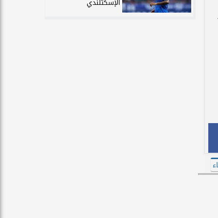
الإسكتلندي
اء