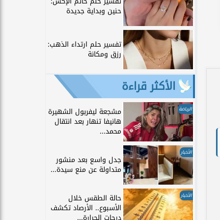
تفسير حلم خاتم الإكس:
حنين وبداية جديدة
تفسير حلم ارتداء الذهب:
رزق ومكانة
الأكثر قراءة
الرياضة
مشجعة ليفربول الشهيرة
هانيفا تنهار بعد انتقال
محمد...
الأخبار
جدل واسع بعد منشور
متداولة عن منع سيدة...
الأخبار
حالة الطقس خلال
الأسبوع.. الأرصاد تكشف
درجات الحرارة...