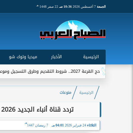
هـ
الجمعة
7 أغسطس 2026
10:36 صـ
22 صفر 1448
الرئيسية
الأخبار
ميديا وتوك شو
حج القرعة 2027.. شروط التقديم وطرق التسجيل وموعد استقبال الطلبات
الرئيسية
منوعات
تردد قناة أنباء الجديد 2026 على نايل سات.. استقبلها الآن بجودة عالية
هـ
الثلاثاء
24 فبراير 2026
04:01 مـ
7 رمضان 1447