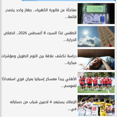
مفاجأة عن فاتورة الكهرباء.. جهاز واحد يتصدر
قائمة...
الطقس غدًا السبت 8 أغسطس 2026.. انخفاض
الحرارة...
دراسة تكشف علاقة بين النوم الطويل ومؤشرات
مبكرة...
الأهلي يبدأ معسكر إسبانيا بمران قوي استعدادًا
للموسم...
الزمالك يستبعد 4 لاعبين شباب من حساباته
في...