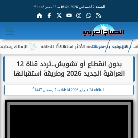
هـ
الجمعة
7 أغسطس 2026
08:24 مـ
22 صفر 1448
ز واحد يتصدر قائمة الأكثر استهلاكًا للطاقة
الزمالك يستبعد 4 لاعبين شباب من حساباته في الموسم الجديد
الرئيسية
منوعات
بدون انقطاع أو تشويش..تردد قناة 12
العراقية الجديد 2026 وطريقة استقبالها
هـ
الثلاثاء
24 فبراير 2026
04:14 مـ
7 رمضان 1447