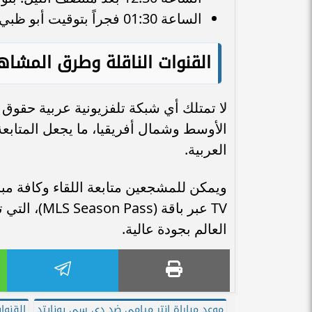
​الساعة 01:30 فجراً بتوقيت أبو ظبي.
​القنوات الناقلة وطرق المشاه
​لا تمتلك أي شبكة تلفزيونية عربية حقو
الأوسط وشمال أفريقيا، ما يجعل المتابعة ا
العربية.
TV عبر باقة
العالم بجودة عالية.
موعد مباراة إنتر ميامي ضد دي سي يونايتد
القنوا