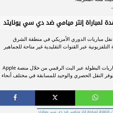
دة لمباراة إنتر ميامي ضد دي سي يونايتد
ق نقل مباريات الدوري الأمريكي في منطقة الشرق
لتلفزيونية عبر القنوات التقليدية غير متاحة للجماهير
​ويمكن للمشجعين متابعة اللقاء وكافة مباريات البطولة عبر البث الرقمي من خلال منصة Apple
 (MLS Season Pass)، التي توفر النقل الحصري والوحيد للمسابقة في مختلف أنحاء
ت الناقلة لمباراة إنتر ميامي ضد دي سي يونايتد