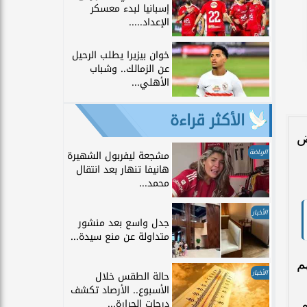
إسبانيا لبدء معسكر
الإعداد.....
خوان بيزيرا يطلب الرحيل
عن الزمالك.. وشباب
الأهلي...
الأكثر قراءة
ض
الرياضة
مشجعة ليفربول الشهيرة
هانيفا تنهار بعد انتقال
محمد...
الأخبار
جدل واسع بعد منشور
متداولة عن منع سيدة...
م
الأخبار
حالة الطقس خلال
الأسبوع.. الأرصاد تكشف
درجات الحرارة...
م