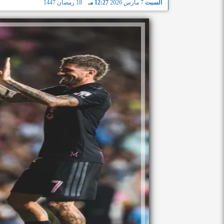
السبت
7 مارس 2026
12:27 مـ
18 رمضان 1447