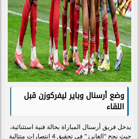
وضع أرسنال وباير ليفركوزن قبل
اللقاء
يدخل فريق أرسنال المباراة بحالة فنية استثنائية،
حيث نجح "الغانرز" في تحقيق 4 انتصارات متتالية