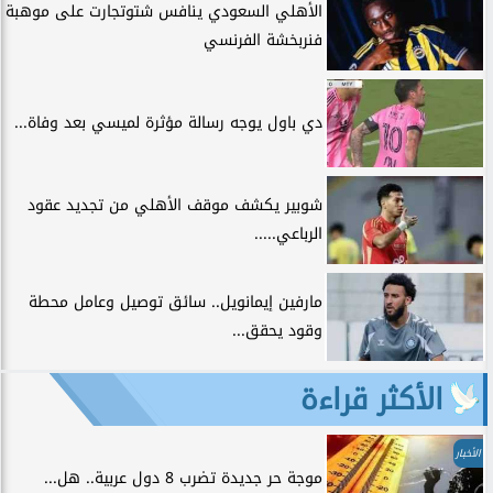
الأهلي السعودي ينافس شتوتجارت على موهبة
فنربخشة الفرنسي
دي باول يوجه رسالة مؤثرة لميسي بعد وفاة...
شوبير يكشف موقف الأهلي من تجديد عقود
الرباعي.....
مارفين إيمانويل.. سائق توصيل وعامل محطة
وقود يحقق...
الأكثر قراءة
الأخبار
موجة حر جديدة تضرب 8 دول عربية.. هل...