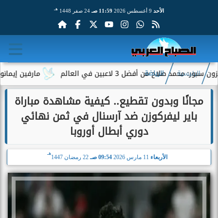
هـ
الأحد
9 أغسطس 2026
11:59 صـ
24 صفر 1448
من أفضل 3 لاعبين في العالم
مارفين إيمانويل.. سائق 
الرئيسية
الرياضة
مجانًا وبدون تقطيع.. كيفية مشاهدة مباراة
باير ليفركوزن ضد آرسنال في ثمن نهائي
دوري أبطال أوروبا
هـ
الأربعاء
11 مارس 2026
09:54 صـ
22 رمضان 1447