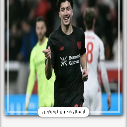
آرسنال ضد باير ليفركوزن