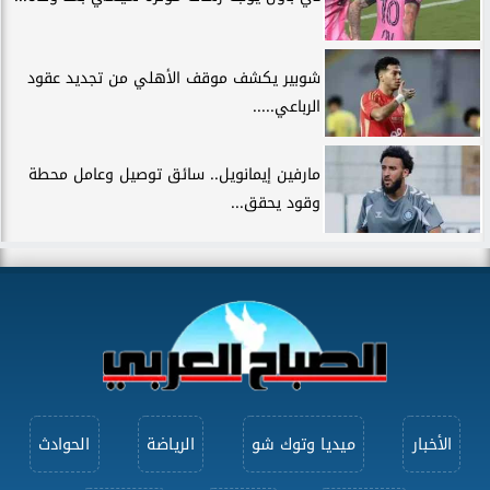
شوبير يكشف موقف الأهلي من تجديد عقود
الرباعي.....
مارفين إيمانويل.. سائق توصيل وعامل محطة
وقود يحقق...
الأخبار
ميديا وتوك شو
الرياضة
الحوادث