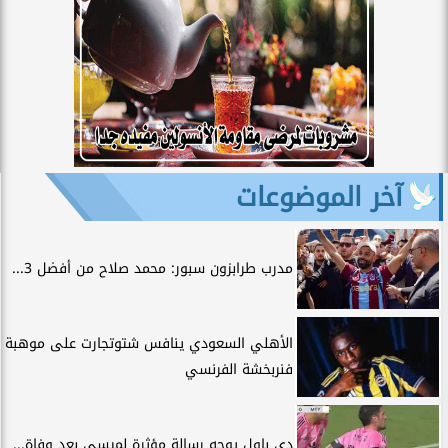
آخر الموضوعات
مدرب طرابزون سبور: محمد صلاح من أفضل 3...
الأهلي السعودي ينافس شتوتجارت على موهبة
فنربخشة الفرنسي
دي باول يوجه رسالة مؤثرة لميسي بعد وفاة...