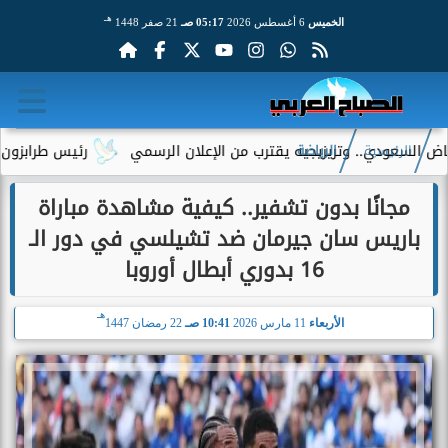
هـ
الخميس
6 أغسطس 2026
05:17 صـ
21 صفر 1448
. وتريزيجيه يقترب من الإعلان الرسمي
رئيس طرابزون سبور يكشف دو
الرئيسية
الرياضة
مجانًا بدون تشفير.. كيفية مشاهدة مباراة
باريس سان جيرمان ضد تشيلسي في دور الـ
16 بدوري أبطال أوروبا
هـ
الأربعاء
11 مارس 2026
10:41 صـ
22 رمضان 1447