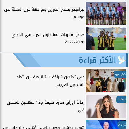
بيراميدز يفتتح الدوري بمواجهة غزل المحلة في
موسم...
جدول مباريات المقاولون العرب في الدوري
2026-2027
الأكثر قراءة
أخبار عربية
دبي تحتضن شراكة استراتيجية بين اتحاد
المبدعين العرب...
الحوادث
إحالة أوراق سارة خليفة و12 متهمين للمفتي
في...
الرياضة
شوبير يكشف مصير رباعي الأهلي والراحلين عن