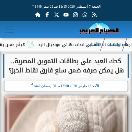
هـ
الجمعة
7 أغسطس 2026
11:15 صـ
22 صفر 1448
ة الناقلة في نصف نهائي مونديال اليد
هيثم حسن يقترب من الانتق
الرئيسية
الأخبار
كحك العيد على بطاقات التموين المصرية..
هل يمكن صرفه ضمن سلع فارق نقاط الخبز؟
هـ
الأحد
15 مارس 2026
12:08 مـ
26 رمضان 1447