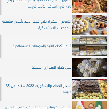
التموين: طرح كحك العيد بتخفيضات تصل إلي
30٪ في المنافذ التابعة في...
التموين: استمرار طرح كحك العيد بأسعار مخفضة
بالمجمعات الاستهلاكية
أسعار كحك العيد بالمجمعات الاستهلاكية
عمل كحك العيد زي المحلات
أسعار الكحك والبسكويت 2022 .. تبدأ من 35
جنيها
محافظ الشرقية يوزع كحك العيد على العاملين