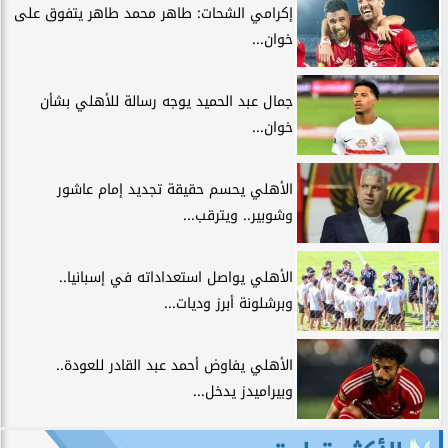
إكرامي الشحات: طاهر محمد طاهر يتفوق على
خوان...
جمال عبد الحميد يوجه رسالة للأهلي بشأن
خوان...
الأهلي يحسم حقيقة تجديد إمام عاشور
وشوبير.. ويترقب...
الأهلي يواصل استعداداته في إسبانيا..
وبرشلونة أبرز وديات...
الأهلي يفاوض أحمد عبد القادر للعودة..
وبيراميدز يدخل...