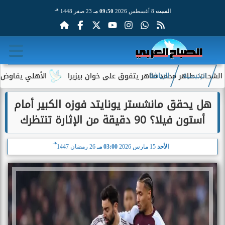
هـ
السبت
8 أغسطس 2026
09:50 مـ
23 صفر 1448
 محمد طاهر يتفوق على خوان بيزيرا
الأهلي يفاوض أحمد عبد القا
الرئيسية
الرياضة
هل يحقق مانشستر يونايتد فوزه الكبير أمام
أستون فيلا؟ 90 دقيقة من الإثارة تنتظرك
هـ
الأحد
15 مارس 2026
03:00 مـ
26 رمضان 1447