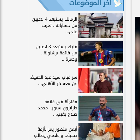
آخر الموضوعات
الزمالك يستبعد 4 لاعبين
من حساباته.. تعرف
على...
فليك يستبعد 3 لاعبين
من قائمة برشلونة..
وحمزة...
سر غياب سيد عبد الحفيظ
عن معسكر الأهلي...
مفاجأة في قائمة
طرابزون سبور.. محمد
صلاح يغيب...
أيمن منصور يمر بأزمة
صحية.. وإعلامي يطالب