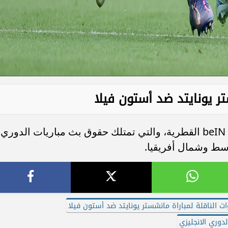
ستر يونايتد ضد أستون فيلا
ستُنقل المباراة عبر شبكة قنوات beIN Sports القطرية، والتي تمتلك حقوق بث مباريات الدوري
وسط وشمال أفريقيا.
ات الناقلة لمباراة مانشستر يونايتد ضد أستون فيلا
لدوري الانجليزي