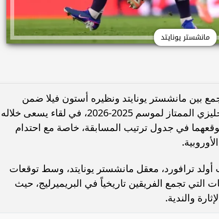
مانشستر يونايتد
مع بين مانشستر يونايتد ونظيره أستون فيلا ضمن
منافسات الجولة الثلاثين من الدوري الإنجليزي الممتاز لموسم 2025-2026، في لقاء يسعى خلاله
 موقعهما في جدول ترتيب المسابقة، خاصة مع احتدام
أوروبية.
ب أولد ترافورد، معقل مانشستر يونايتد، وسط توقعات
 التي تجمع الفريقين تاريخياً في البريميرليج، حيث
ثارة والندية.