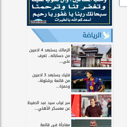
الرياضة
الزمالك يستبعد 4 لاعبين
من حساباته.. تعرف
على...
فليك يستبعد 3 لاعبين
من قائمة برشلونة..
وحمزة...
سر غياب سيد عبد الحفيظ
عن معسكر الأهلي...
مفاجأة في قائمة