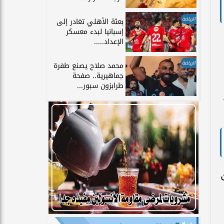
الرياضة
بعثة الأهلي تغادر إلى
إسبانيا لبدء معسكر
الإعداد.....
الرياضة
محمد صلاح يصنع طفرة
جماهيرية.. صفحة
طرابزون سبور...
قطة
س 2026، ضمن