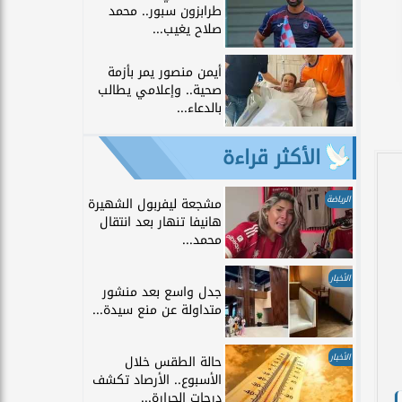
طرابزون سبور.. محمد
صلاح يغيب...
أيمن منصور يمر بأزمة
صحية.. وإعلامي يطالب
بالدعاء...
الأكثر قراءة
الرياضة
مشجعة ليفربول الشهيرة
هانيفا تنهار بعد انتقال
محمد...
الأخبار
جدل واسع بعد منشور
متداولة عن منع سيدة...
الأخبار
حالة الطقس خلال
الأسبوع.. الأرصاد تكشف
درجات الحرارة...