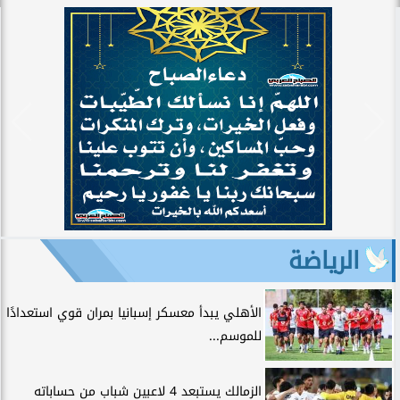
الرياضة
الأهلي يبدأ معسكر إسبانيا بمران قوي استعدادًا
للموسم...
الزمالك يستبعد 4 لاعبين شباب من حساباته