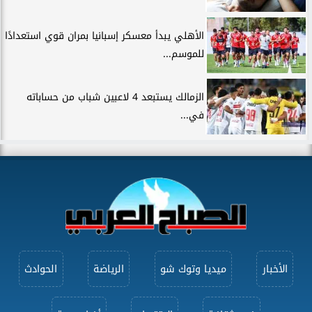
الأهلي يبدأ معسكر إسبانيا بمران قوي استعدادًا
للموسم...
الزمالك يستبعد 4 لاعبين شباب من حساباته
في...
الأخبار
ميديا وتوك شو
الرياضة
الحوادث