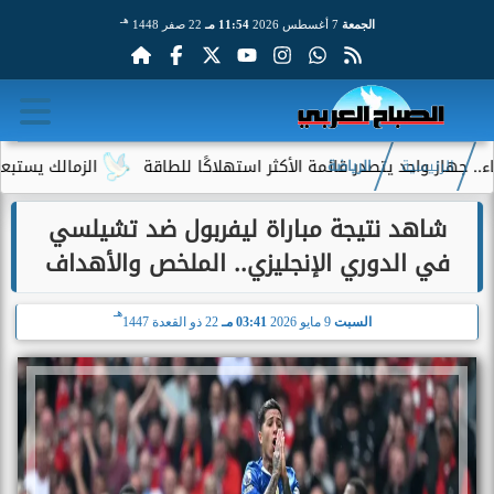
هـ
الجمعة
7 أغسطس 2026
11:54 مـ
22 صفر 1448
يتصدر قائمة الأكثر استهلاكًا للطاقة
الزمالك يستبعد 4 لاعبين شباب من حساباته في الموسم الجديد
الرئيسية
الرياضة
شاهد نتيجة مباراة ليفربول ضد تشيلسي
في الدوري الإنجليزي.. الملخص والأهداف
هـ
السبت
9 مايو 2026
03:41 مـ
22 ذو القعدة 1447