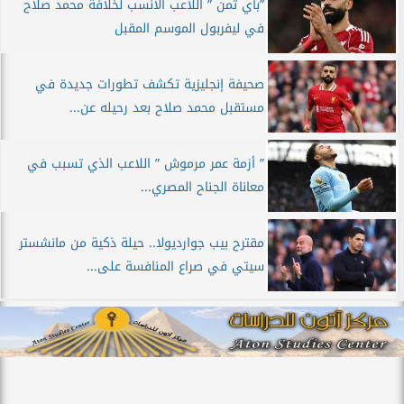
”بأي ثمن ” اللاعب الأنسب لخلافة محمد صلاح
في ليفربول الموسم المقبل
صحيفة إنجليزية تكشف تطورات جديدة في
مستقبل محمد صلاح بعد رحيله عن...
” أزمة عمر مرموش ” اللاعب الذي تسبب في
معاناة الجناح المصري...
مقترح بيب جوارديولا.. حيلة ذكية من مانشستر
سيتي في صراع المنافسة على...