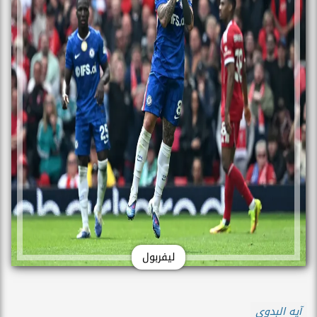
ليفربول
آيه البدوى