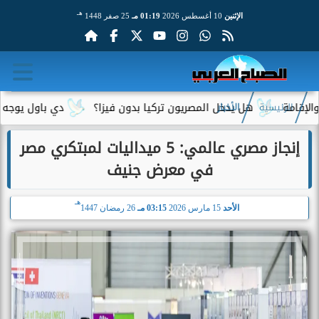
هـ
الإثنين
10 أغسطس 2026
01:19 مـ
25 صفر 1448
هل يدخل المصريون تركيا بدون فيزا؟
دي باول يوجه رسالة مؤثر
الرئيسية
الأخبار
إنجاز مصري عالمي: 5 ميداليات لمبتكري مصر
في معرض جنيف
هـ
الأحد
15 مارس 2026
03:15 مـ
26 رمضان 1447