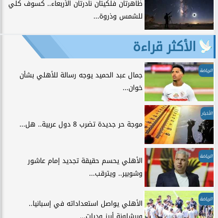
ظاهرتان فلكيتان نادرتان الأربعاء.. كسوف كلي
للشمس وذروة...
الأكثر قراءة
الرياضة
جمال عبد الحميد يوجه رسالة للأهلي بشأن
خوان...
الأخبار
موجة حر جديدة تضرب 8 دول عربية.. هل...
الرياضة
الأهلي يحسم حقيقة تجديد إمام عاشور
وشوبير.. ويترقب...
الرياضة
الأهلي يواصل استعداداته في إسبانيا..
وبرشلونة أبرز وديات...