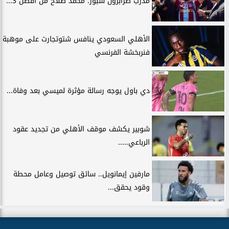
مدرب طرابزون سبور: محمد صلاح من أفضل 3...
الأهلي السعودي ينافس شتوتجارت على موهبة
فنربخشة الفرنسي
دي باول يوجه رسالة مؤثرة لميسي بعد وفاة...
شوبير يكشف موقف الأهلي من تجديد عقود
الرباعي.....
مارفين إيمانويل.. سائق توصيل وعامل محطة
وقود يحقق...