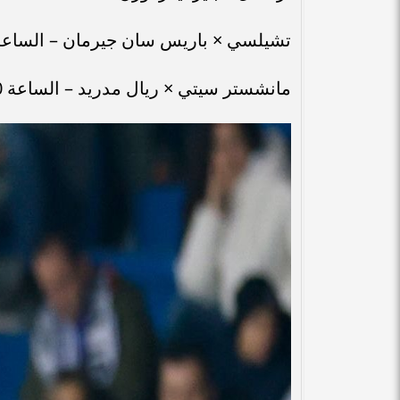
تشيلسي × باريس سان جيرمان – الساعة 10:00 مساءً – على قناة N Sports HD 1
مانشستر سيتي × ريال مدريد – الساعة 10:00 مساءً – على قناة beIN Sports HD 2