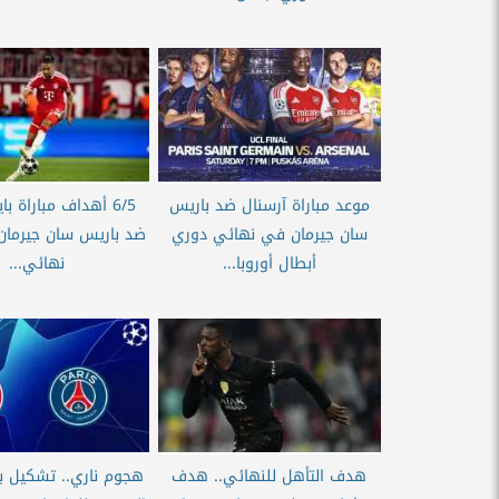
موعد مباراة آرسنال ضد باريس
6/5 أهداف مباراة با
سان جيرمان في نهائي دوري
ضد باريس سان جيرما
أبطال أوروبا...
نهائي...
هدف التأهل للنهائي.. هدف
هجوم ناري.. تشكيل با