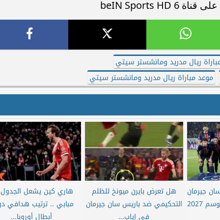
باراة ريال مدريد ومانشستر سيتي
موعد مباراة ريال مدريد ومانشستر سيتي
ان جيرمان
هل تعرض بايرن ميونخ للظلم
هاري كين يشعل الجدول 
 2027
التحكيمي ضد باريس سان جيرمان
مبابي .. ترتيب هدافي د
في إياب...
أبطال أوروبا...