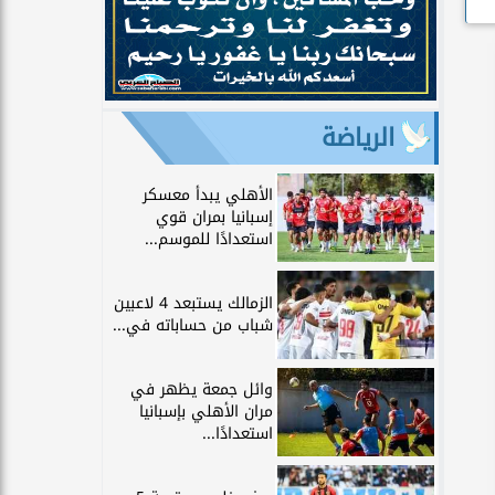
الرياضة
الأهلي يبدأ معسكر
إسبانيا بمران قوي
استعدادًا للموسم...
الزمالك يستبعد 4 لاعبين
شباب من حساباته في...
وائل جمعة يظهر في
مران الأهلي بإسبانيا
استعدادًا...