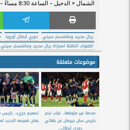
الشمال × الدحيل – الساعة 8:30 مساءً – على قناة beIN Sports HD 6
ريال مدريد ومانشستر سيتي
دوري أبطال أوروبا
م
القنوات الناقلة لمباراة ريال مدريد ومانشستر سيتي
موضوعات متعلقة
صدمة غير متوقعة.. غياب نجم
تصميم جريء.. باريس س
باريس سان جيرمان عن نهائي
يعلن قميصه الجديد لموسم
دوري أبطال...