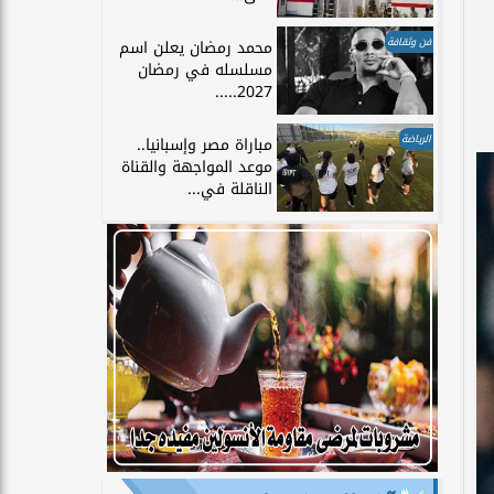
فن وثقافة
محمد رمضان يعلن اسم
مسلسله في رمضان
2027.....
الرياضة
مباراة مصر وإسبانيا..
موعد المواجهة والقناة
الناقلة في...