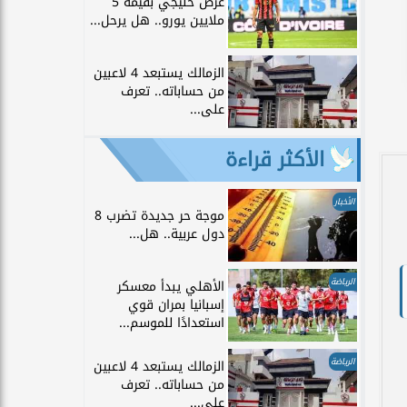
عرض خليجي بقيمة 5
ملايين يورو.. هل يرحل...
الزمالك يستبعد 4 لاعبين
من حساباته.. تعرف
على...
الأكثر قراءة
الأخبار
موجة حر جديدة تضرب 8
دول عربية.. هل...
الرياضة
الأهلي يبدأ معسكر
إسبانيا بمران قوي
استعدادًا للموسم...
الرياضة
الزمالك يستبعد 4 لاعبين
من حساباته.. تعرف
على...