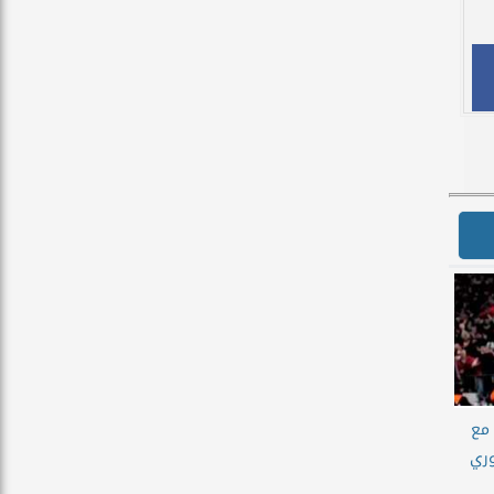
مع
وري