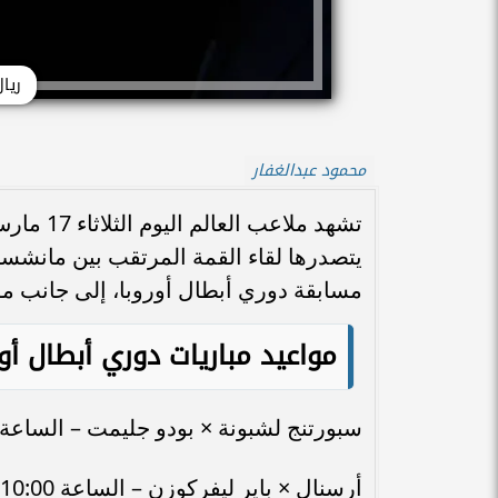
ريا
محمود عبدالغفار
يتصدرها لقاء القمة المرتقب بين مانشست
مسابقة دوري أبطال أوروبا، إلى جانب م
مواعيد مباريات دوري أبطال أور
سبورتنج لشبونة × بودو جليمت – الساعة 7:45 مساءً – على قناة eIN Sports HD
أرسنال × باير ليفركوزن – الساعة 10:00 مساءً – على قناة beIN Sports HD 3