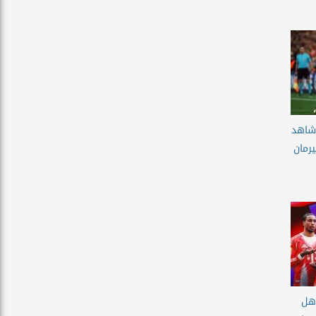
 شاهد
رمان
أهل