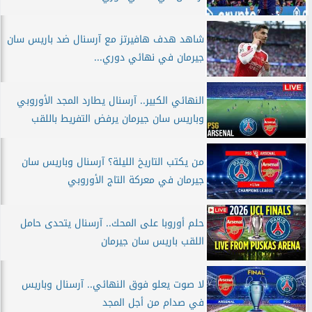
شاهد هدف هافيرتز مع آرسنال ضد باريس سان
جيرمان في نهائي دوري...
النهائي الكبير.. آرسنال يطارد المجد الأوروبي
وباريس سان جيرمان يرفض التفريط باللقب
من يكتب التاريخ الليلة؟ آرسنال وباريس سان
جيرمان في معركة التاج الأوروبي
حلم أوروبا على المحك.. آرسنال يتحدى حامل
اللقب باريس سان جيرمان
لا صوت يعلو فوق النهائي.. آرسنال وباريس
في صدام من أجل المجد