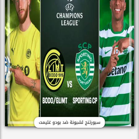
سبورتنج لشبونة ضد بودو غليمت