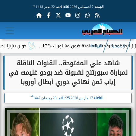
هـ
الجمعة
7 أغسطس 2026
01:56 صـ
22 صفر 1448
الرقمية العالمية ضمن مشاورات «IGF...
خوان بيزيرا يطلب الرحيل 
الرئيسية
الرياضة
شاهد علي المفتوحة.. القنوات الناقلة
لمباراة سبورتنج لشبونة ضد بودو غليمت في
إياب ثمن نهائي دوري أبطال أوروبا
هـ
الثلاثاء
17 مارس 2026
01:25 مـ
28 رمضان 1447