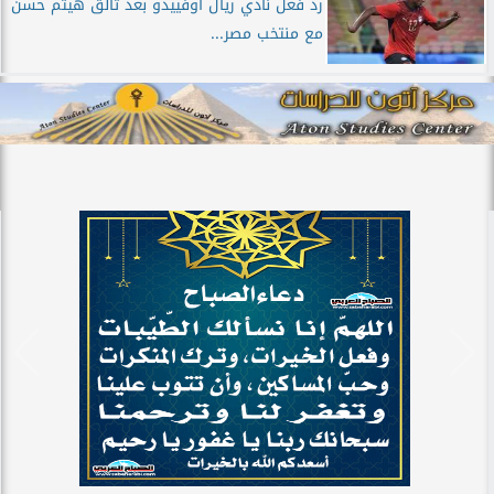
رد فعل نادي ريال اوفييدو بعد تألق هيثم حسن
مع منتخب مصر...