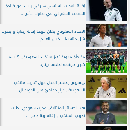
إقالة المدرب الفرنسي هيرفي رينارد من قيادة
المنتخب السعودي في بطولة كأس...
الاتحاد السعودي يعلن موعد إقالة رينارد و يتحرك
قبل منافسات كأس العالم
مفاجأة مدوية تهز منتخب السعودية.. 5 أسماء
كبرى مرشحة لخلافة رينارد
جيسوس يحسم الجدل حول تدريب منتخب
السعودية.. قرار مفاجئ قبل المونديال
بعد الخسائر المتتالية.. مدرب سعودي يطلب
تدريب المنتخب و إقالة رينارد من...