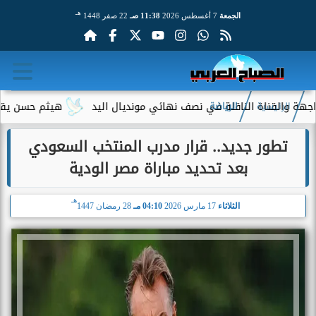
هـ
الجمعة
7 أغسطس 2026
11:38 صـ
22 صفر 1448
قناة الناقلة في نصف نهائي مونديال اليد
هيثم حسن يقترب من الان
الرئيسية
الرياضة
تطور جديد.. قرار مدرب المنتخب السعودي
بعد تحديد مباراة مصر الودية
هـ
الثلاثاء
17 مارس 2026
04:10 مـ
28 رمضان 1447