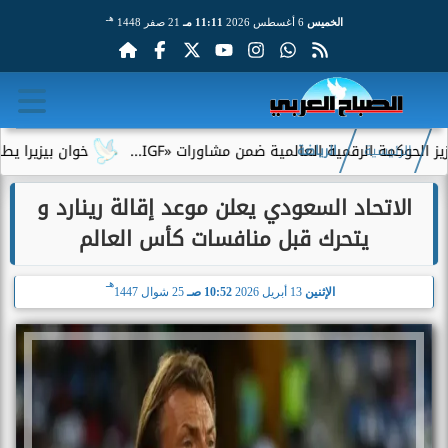
هـ
الخميس
6 أغسطس 2026
11:11 مـ
21 صفر 1448
 الرقمية العالمية ضمن مشاورات «IGF...
خوان بيزيرا يطلب الرحيل
الرئيسية
الرياضة
الاتحاد السعودي يعلن موعد إقالة رينارد و
يتحرك قبل منافسات كأس العالم
هـ
الإثنين
13 أبريل 2026
10:52 صـ
25 شوال 1447