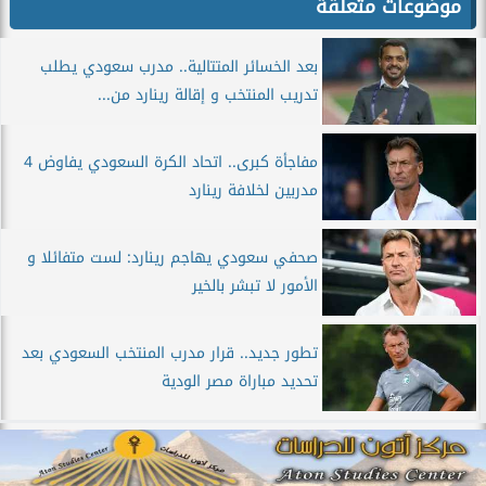
موضوعات متعلقة
بعد الخسائر المتتالية.. مدرب سعودي يطلب
تدريب المنتخب و إقالة رينارد من...
مفاجأة كبرى.. اتحاد الكرة السعودي يفاوض 4
مدربين لخلافة رينارد
صحفي سعودي يهاجم رينارد: لست متفائلا و
الأمور لا تبشر بالخير
تطور جديد.. قرار مدرب المنتخب السعودي بعد
تحديد مباراة مصر الودية