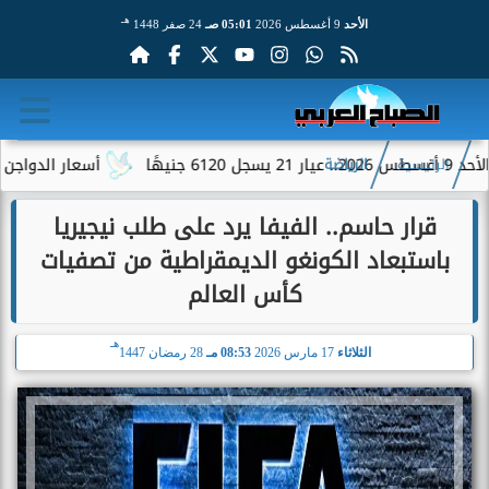
هـ
الأحد
9 أغسطس 2026
05:01 صـ
24 صفر 1448
أسعار الدواجن والبيض اليوم الأحد 9 أغسطس 2026.. استقر
الرئيسية
الرياضة
قرار حاسم.. الفيفا يرد على طلب نيجيريا
باستبعاد الكونغو الديمقراطية من تصفيات
كأس العالم
هـ
الثلاثاء
17 مارس 2026
08:53 مـ
28 رمضان 1447