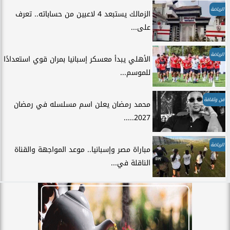
الرياضة
الزمالك يستبعد 4 لاعبين من حساباته.. تعرف
على...
الرياضة
الأهلي يبدأ معسكر إسبانيا بمران قوي استعدادًا
للموسم...
فن وثقافة
محمد رمضان يعلن اسم مسلسله في رمضان
2027.....
الرياضة
مباراة مصر وإسبانيا.. موعد المواجهة والقناة
الناقلة في...