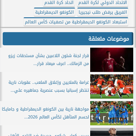
الاتحاد الدولي لكرة القدم
اتحاد كرة القدم
الفريق يرفض طلب نيجيريا
الكونغو الديمقراطية
استبعاد الكونغو الديمقراطية من تصفيات كأس العالم
موضوعات متعلقة
قرار لجنة شئون اللاعبين بشأن مستحقات زيزو
من الزمالك.. اعرف ميعاد قرار...
غرامة بالملايين وإغلاق الملعب.. عقوبات نارية
تنتظر إسبانيا بسبب عنصرية جماهيره علي...
مواجهة نارية بين الكونغو الديمقراطية و جامايكا
لحسم المتأهل لكأس العالم 2026...
بسبب كولر.. شكوى جديدة ضد النادي الأهلي