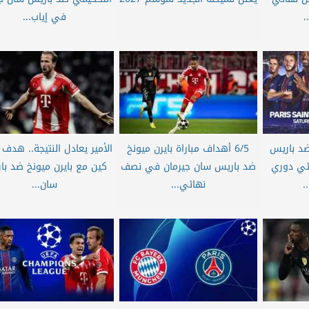
.
في إياب...
ضد باريس
6/5 أهداف مباراة بايرن ميونخ
الأمير يعادل النتيجة.. هدف
ئي دوري
ضد باريس سان جيرمان في نصف
كين مع بايرن ميونخ ضد با
.
نهائي...
سان...