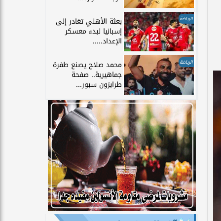
الرياضة
بعثة الأهلي تغادر إلى
إسبانيا لبدء معسكر
الإعداد.....
الرياضة
محمد صلاح يصنع طفرة
جماهيرية.. صفحة
طرابزون سبور...