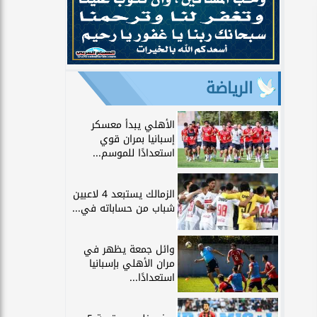
الرياضة
الأهلي يبدأ معسكر
إسبانيا بمران قوي
استعدادًا للموسم...
الزمالك يستبعد 4 لاعبين
شباب من حساباته في...
وائل جمعة يظهر في
مران الأهلي بإسبانيا
استعدادًا...