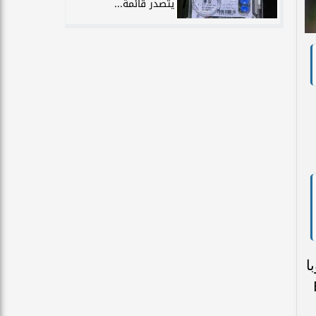
يتصدر قائمة...
با
Be