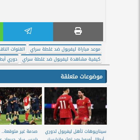
موعد مباراة ليفربول ضد غلطة سراي
القنوات الناق
كيفية مشاهدة ليفربول ضد غلطة سراي
دوري أبطا
موضوعات متعلقة
سيناريوهات تأهل ليفربول لدوري
صدمة غير متوقعة.. 
أبطال أوروبا بعد تعثر مانشستر
باريس سان جيرمان ع