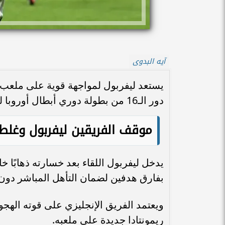
آيه البدوى
يستعد ليفربول لمواجهة قوية على ملعب أ
دور الـ16 من بطولة دوري أبطال أوروبا لموسم 2025-2026
موقف الفريقين ليفربول وغلطة
بفارق هدفين لضمان التأهل المباشر دون ا
ويعتمد الفريق الإنجليزي على قوته الهجو
ريمونتادا جديدة على ملعبه.