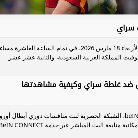
ة سراي
تنطلق صافرة بداية المباراة مساء اليوم الأربعاء 18 مارس 2026، في تمام الساعة العاشرة مساء
وقيت المملكة العربية السعودية، والثانية عشر عشر
ربول ضد غلطة سراي وكيفية مشاهدتها
ستُذاع المباراة عبر قناة beIN SPORTS HD 2، الشبكة الحصرية لبث منافسات دوري أبطال أورو
في الشرق الأوسط وشمال أفريقيا، مع إمكانية متابعة البث المباشر عبر خدمة IN CONNECT