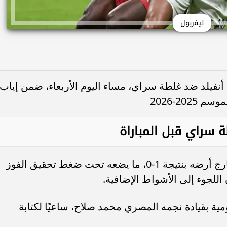
ليفربول
نفيلد ضد غلطة سراي، مساء اليوم الأربعاء، ضمن إياب
 سراي قبل المباراة
يدخل ليفربول اللقاء بعد خسارته ذهابًا خارج أرضه بنتيجة 1-0، ما يضعه تحت ضغط تحقيق الفوز
للجوء إلى الأشواط الإضافية.
مية بقيادة نجمه المصري محمد صلاح، ساعيًا لكتابة