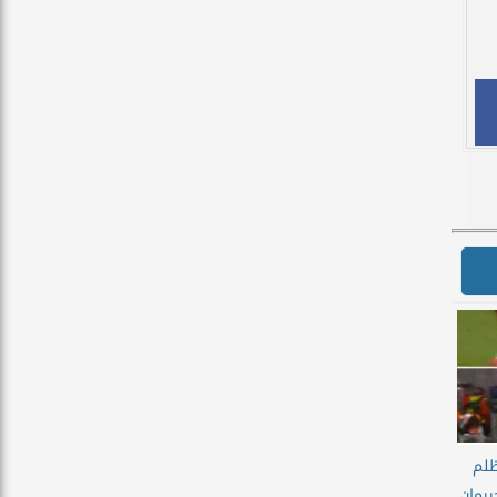
ظلم
رمان