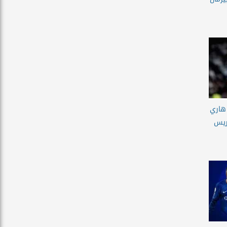
 هاري
ريس