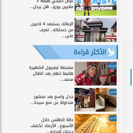
عرض خليجي بقيمة 5
ملايين يورو.. هل يرحل...
الزمالك يستبعد 4 لاعبين
من حساباته.. تعرف
على...
الأكثر قراءة
الرياضة
مشجعة ليفربول الشهيرة
هانيفا تنهار بعد انتقال
محمد...
الأخبار
جدل واسع بعد منشور
متداولة عن منع سيدة...
الأخبار
حالة الطقس خلال
الأسبوع.. الأرصاد تكشف
درجات الحرارة...