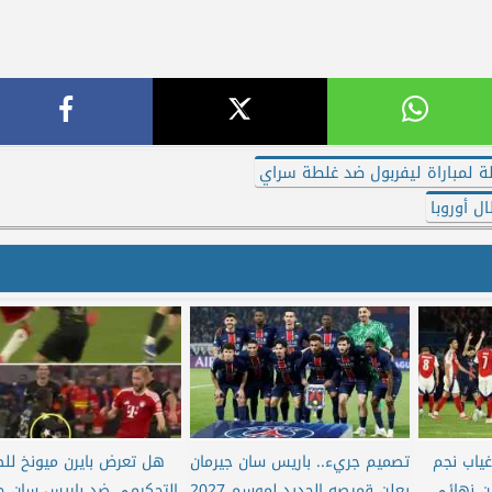
لة لمباراة ليفربول ضد غلطة سراي
ل أوروبا
غياب نجم
تصميم جريء.. باريس سان جيرمان
هل تعرض بايرن ميونخ لل
ن نهائي
يعلن قميصه الجديد لموسم 2027
التحكيمي ضد باريس سان جي