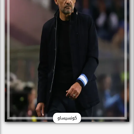
كونسيساو