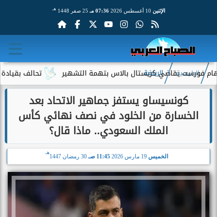
هـ
الإثنين
10 أغسطس 2026
07:36 مـ
25 صفر 1448
يقاضي كريستال بالاس بتهمة التشهير
تحالف بقيادة جيف بيزوس يقترب
الرئيسية
الرياضة
كونسيساو يستفز جماهير الاتحاد بعد
الخسارة من الخلود في نصف نهائي كأس
الملك السعودي.. ماذا قال؟
هـ
الخميس
19 مارس 2026
11:45 صـ
30 رمضان 1447