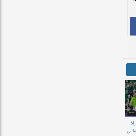
اة
هائي