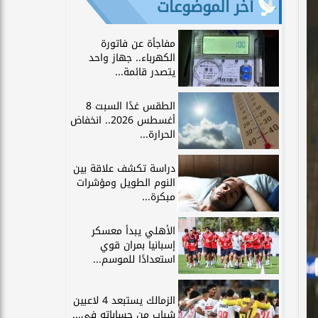
آخر الموضوعات
مفاجأة عن فاتورة
الكهرباء.. جهاز واحد
يتصدر قائمة...
الطقس غدًا السبت 8
أغسطس 2026.. انخفاض
الحرارة...
دراسة تكشف علاقة بين
النوم الطويل ومؤشرات
مبكرة...
الأهلي يبدأ معسكر
إسبانيا بمران قوي
استعدادًا للموسم...
الزمالك يستبعد 4 لاعبين
شباب من حساباته في...