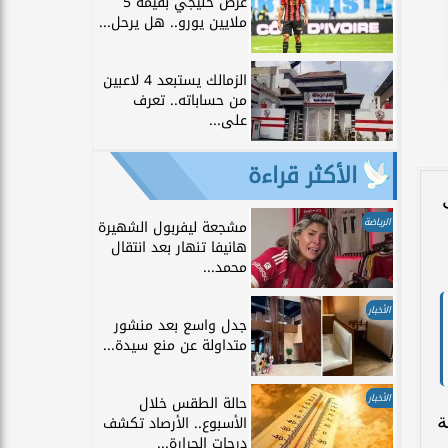
عرض خليجي بقيمة 5
ملايين يورو.. هل يرحل...
الزمالك يستبعد 4 لاعبين
من حساباته.. تعرف
على...
الأكثر قراءة
الرياضة
مشجعة ليفربول الشهيرة
هانيفا تنهار بعد انتقال
محمد...
الأخبار
جدل واسع بعد منشور
متداولة عن منع سيدة...
الأخبار
حالة الطقس خلال
ي بطولة
الأسبوع.. الأرصاد تكشف
درجات الحرارة...