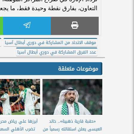
التعاون، بفارق نقطة وحيدة فقط، ما يجع
موقف الاتحاد من المشاركة في دوري أبطال آسيا
ا
عدد الفرق المشاركة في دوري أبطال آسيا
موضوعات متعلقة
«حقبة قارية ذهبية».. خالد
أبرزها علي رياض محرز
العيسى يعلن استقالته رسمياً من
تضرب الأهلي السعو