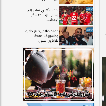
الرياضة
بعثة الأهلي تغادر إلى
إسبانيا لبدء معسكر
الإعداد.....
الرياضة
محمد صلاح يصنع طفرة
جماهيرية.. صفحة
طرابزون سبور...