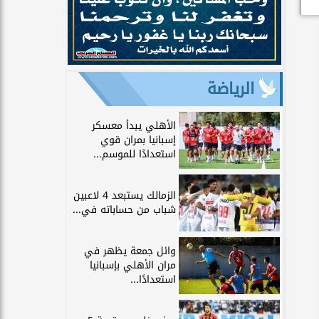
الرياضة
الأهلي يبدأ معسكر
إسبانيا بمران قوي
استعدادًا للموسم...
الزمالك يستبعد 4 لاعبين
شباب من حساباته في...
وائل جمعة يظهر في
مران الأهلي بإسبانيا
استعدادًا...