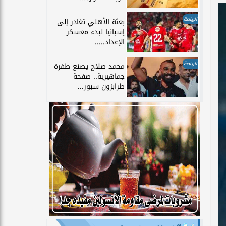
الرياضة
بعثة الأهلي تغادر إلى
إسبانيا لبدء معسكر
الإعداد.....
الرياضة
محمد صلاح يصنع طفرة
جماهيرية.. صفحة
طرابزون سبور...