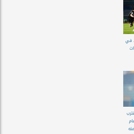
د في
ات
ترب
ام
نه