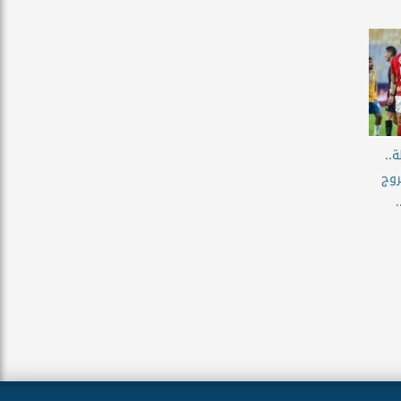
..
روج