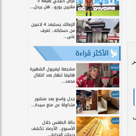
عرض خليجي بقيمة 5
ملايين يورو.. هل يرحل...
الزمالك يستبعد 4 لاعبين
من حساباته.. تعرف
على...
الأكثر قراءة
ر
الرياضة
مشجعة ليفربول الشهيرة
هانيفا تنهار بعد انتقال
محمد...
الأخبار
جدل واسع بعد منشور
متداولة عن منع سيدة...
ل، على
الأخبار
حالة الطقس خلال
الأسبوع.. الأرصاد تكشف
درجات الحرارة...