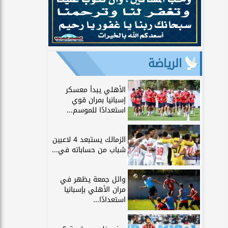
الرياضة
الأهلي يبدأ معسكر
إسبانيا بمران قوي
استعدادًا للموسم...
الزمالك يستبعد 4 لاعبين
شباب من حساباته في...
وائل جمعة يظهر في
مران الأهلي بإسبانيا
استعدادًا...