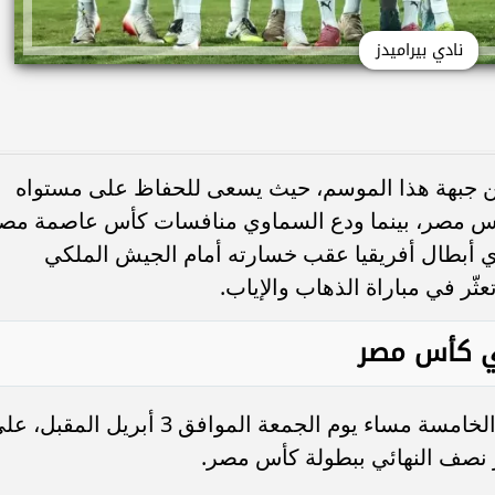
نادي بيراميدز
من جبهة هذا الموسم، حيث يسعى للحفاظ على مستواه
أس مصر، بينما ودع السماوي منافسات كأس عاصمة مص
 أبطال أفريقيا عقب خسارته أمام الجيش الملكي
في كأس مصر
يلتقي فريق بيراميدز مع نظيره إنبي في الخامسة مساء يوم الجمعة الموافق 3 أبريل المقب
نصف النهائي ببطولة كأس مصر.