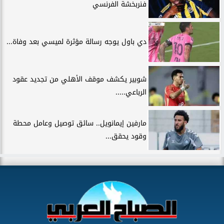
فنربخشة الفرنسي
دي باول يوجه رسالة مؤثرة لميسي بعد وفاة...
شوبير يكشف موقف الأهلي من تجديد عقود
الرباعي.....
مارفين إيمانويل.. سائق توصيل وعامل محطة
وقود يحقق...