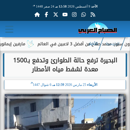
هـ
الأحد
9 أغسطس 2026
12:58 مـ
24 صفر 1448
ح من أفضل 3 لاعبين في العالم
مارفين إيمانويل.. سائق
الرئيسية
الأخبار
البحيرة ترفع حالة الطوارئ وتدفع بـ1500
معدة لشفط مياه الأمطار
هـ
الأربعاء
25 مارس 2026
12:59 مـ
6 شوال 1447