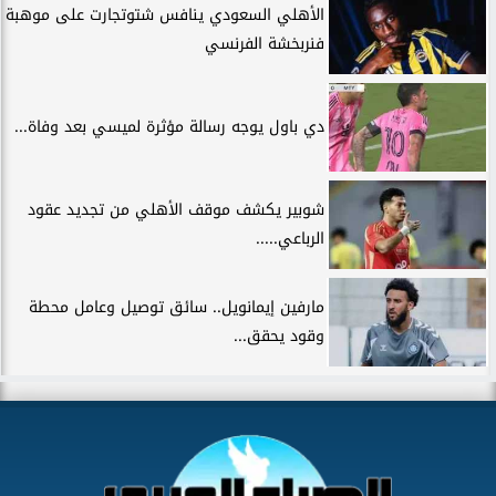
الأهلي السعودي ينافس شتوتجارت على موهبة
فنربخشة الفرنسي
دي باول يوجه رسالة مؤثرة لميسي بعد وفاة...
شوبير يكشف موقف الأهلي من تجديد عقود
الرباعي.....
مارفين إيمانويل.. سائق توصيل وعامل محطة
وقود يحقق...