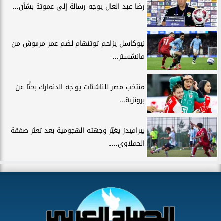
رضا عبد العال يوجه رسالة إلى عموتة بشأن...
نيوكاسل يزاحم توتنهام لضم عمر مرموش من
مانشستر...
منتخب مصر للناشئات يواجه الدنمارك بحثًا عن
برونزية...
بيراميدز يغيّر وجهته الهجومية بعد تعثر صفقة
الحملاوي.....