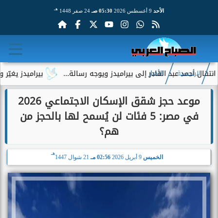
هـ
الأحد
9 أغسطس 2026
05:30 صـ
24 صفر 1448
عبد القادر إلى بيراميدز ويوجه رسالة...
بيراميدز يغيّر وجهته ا
الرئيسية
الأخبار
موعد حجز شقق الإسكان الاجتماعي 2026
في مصر: 5 فئات لن يُسمح لها بالحجز من
هم؟
هـ
الخميس
9 أبريل 2026
02:56 مـ
21 شوال 1447