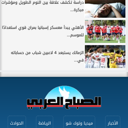
دراسة تكشف علاقة بين النوم الطويل ومؤشرات
مبكرة...
الأهلي يبدأ معسكر إسبانيا بمران قوي استعدادًا
للموسم...
الزمالك يستبعد 4 لاعبين شباب من حساباته
في...
الأخبار
ميديا وتوك شو
الرياضة
الحوادث