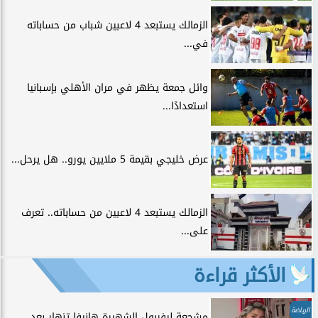
الزمالك يستبعد 4 لاعبين شباب من حساباته
في...
وائل جمعة يظهر في مران الأهلي بإسبانيا
استعدادًا...
عرض خليجي بقيمة 5 ملايين يورو.. هل يرحل...
الزمالك يستبعد 4 لاعبين من حساباته.. تعرف
على...
الأكثر قراءة
الرياضة
مشجعة ليفربول الشهيرة هانيفا تنهار بعد