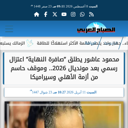
هـ
السبت
8 أغسطس 2026
09:11 صـ
23 صفر 1448
احد يتصدر قائمة الأكثر استهلاكًا للطاقة
الزمالك يستبعد 4 لاعبين شباب من حساباته في الموسم الجديد
الرئيسية
الرياضة
محمود عاشور يطلق ”صافرة النهاية” اعتزال
رسمي بعد مونديال 2026.. وموقف حاسم
من أزمة الأهلي وسيراميكا
هـ
السبت
11 أبريل 2026
10:27 صـ
23 شوال 1447